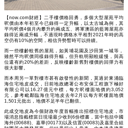
【now.com財經】二手樓價格回勇，多個大型屋苑平均
呎價由本年初至今已錄得一定升幅，以太古城為例，其
平均呎價4個月內攀升約兩成五、將軍澳區的藍籌屋苑亦
錄得近兩成升幅，不過現時價格水平相對2021年時的高
空仍有10%的空間，相信升勢暫時可以持續。
而一些樓齡較舊的屋苑，如黃埔花園及沙田第一城等，
雖然平均呎價同樣錄得升幅，但升軌明顯較緩慢，與高
位還有約20%的差距，反映樓齡新舊對樓價的回彈力有
很大影響。
而本周另一單對樓市甚有啟發性的新聞，莫過於東涌臨
海住宅地皮成交，日前地政總署公布安保工程旗下極好
有限公司以16.27億元中標，每方呎樓面地價約3,052
元，參考毗鄰臨海住宅地皮去年2月以每方呎樓面地價
1,501元批出，地價不足半年已翻倍。
此成交地皮為今個財政年度首幅推出招標住宅地皮，市
場消息指截標當日現場最少收到6份標書，當中包括中國
海外(00688)、嘉華(00173)以及信置(00083)及嘉里合組