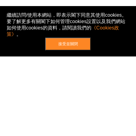
繼續訪問/使用本網站，即表示閣下同意其使用cookies。
要了解更多有關閣下如何管理cookies設置以及我們網站
如何使用cookies的資料，請閱讀我們的
《Cookies政
策》
。
接受並關閉
網站地圖
主頁
我的股票
新聞
專家/專題
港股動態
AH股
窩輪/牛熊
私隱政策
使用條款
免責及著作權聲明
Cookies政策
© Now TV Limited 2012-2026 著作權所有
所有資料或訊息僅作為參考之用。股票報價由