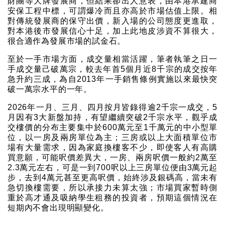
財團等大牌發展商，但結果卻出人意表，由本港承建商
安保工程中標，可謂爆冷而且亦高於市場估值上限。相
對傳統發展商的保守出價，新入場的公司態度更進取，
對本港後市發展信心十足，加上此地皮涉資不算很大，
很合適作為發展市場的試金石。
至於一手市場方面，成交量相當活躍，筆者執筆之日一
手成交量己破萬宗，較去年首5個月近8千宗的成交按年
急升約三成，為自2013年一手銷售條例實施以來最快突
破一萬宗水平的一年。
2026年一月、三月、四月按月皆錄得逾2千宗一成交，5
月因有3大新盤加持，有望繼續突破2千宗水平，觀乎成
交樓價的分布主要集中於600萬元至1千萬元的中小型單
位，以一房及兩房單位為主；三房或以上大面積單位市
場有大量需求，因為家庭換樓客不少，即使客人有高購
買意願，可能呎價差異大，一房、兩房呎價一般約2萬至
2.3萬元左右，可是一到700呎以上三房單位便由3萬元起
步，去到4萬元甚至更高呎價，始終涉及銀碼高，當未有
急切換樓需要，所以承接力未算太強；市場買家暫時側
重於高才通及吸納學生租務的投資者，預期這個情況在
短期內不會出現明顯變化。