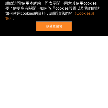
繼續訪問/使用本網站，即表示閣下同意其使用cookies。
要了解更多有關閣下如何管理cookies設置以及我們網站
如何使用cookies的資料，請閱讀我們的
《Cookies政
策》
。
接受並關閉
網站地圖
主頁
我的股票
新聞
專家/專題
港股動態
AH股
窩輪/牛熊
私隱政策
使用條款
免責及著作權聲明
Cookies政策
© Now TV Limited 2012-2026 著作權所有
所有資料或訊息僅作為參考之用。股票報價由
N2N-AFE (Hong Kong) Limited 提供。
The Basic Market Prices (BMP) service is provided