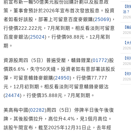
前宣布新一輪50億美元股份回購計劃以及股息政
【財
策，董事會預計於2026年宣布首次發放股息。投資
沽？
2026
者如看好該股，部署上可留意百度麥銀購(
25069
)，
【輪
行使價222.222元，7月尾到期。相反看淡則可留意
2026
百度麥銀沽(
25024
)，行使價98.88元，12月尾到
【大
期。
2026
【何
資源股周四（5日）普遍受壓，贛鋒鋰業(
01772
)股
2026
價跌6.6%，失守50天綫。投資者如有意部署該股反
【何
彈，可留意贛鋒麥銀購(
24950
)，行使價77.777
2026
元，12月初到期。相反看淡則可留意贛鋒麥銀沽
(
24474
)，行使價35.888元，7月尾到期。
美高梅中國(
02282
)周四（5日）停牌半日後午後復
牌，其後股價拉升，高位升4.4%，見1個月高位。
該股午間宣布，截至2025年12月31日止，去年經