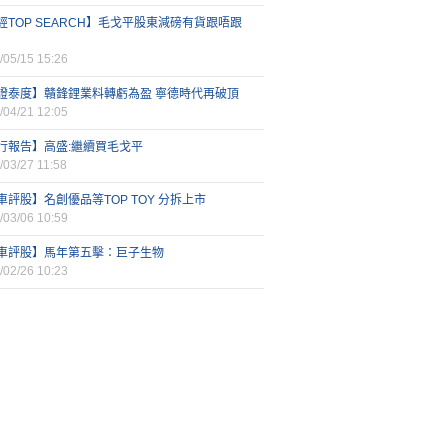
經TOP SEARCH】毛戈平股東減磅有貨跟唔跟
/05/15 15:26
證泰度】贛鋒鋰業料轉虧為盈 寧德時代再破頂
/04/21 12:05
行報告】高盛:繼續買毛戈平
/03/27 11:58
車評股】名創優品等TOP TOY 分拆上市
/03/06 10:59
車評股】馬年第五擊：巨子生物
/02/26 10:23