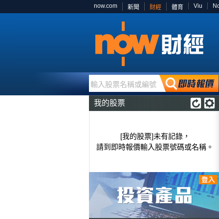
now.com
Viu
N
新聞
財經
體育
輸入股票名稱或編號
我的股票
[我的股票]未有記錄，
請到即時報價輸入股票號碼或名稱。