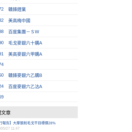
72
贛鋒鋰業
82
美高梅中國
88
百度集團－ＳＷ
90
毛戈麥銀六十購A
91
美高麥銀六甲購A
74
50
贛鋒麥銀六乙購B
24
百度麥銀六乙沽A
69
關文章
行報告】大摩狠削毛戈平目標價28%
/05/27 11:47