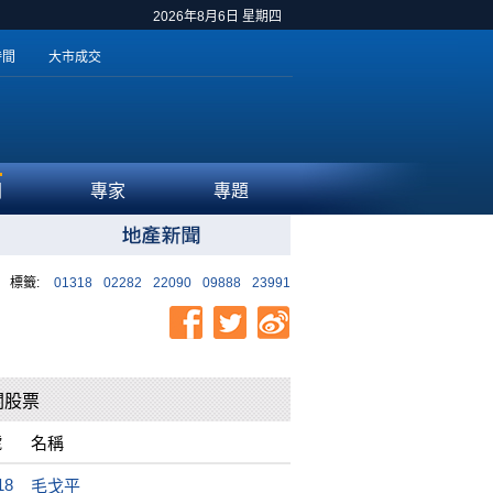
2026年8月6日 星期四
時間
大市成交
聞
專家
專題
標籤:
01318
02282
22090
09888
23991
關股票
號
名稱
18
毛戈平