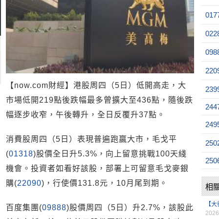
017
022
098
220
【now.com財經】港股周四（5日）低開高走，大
239
市場低開219點後跌幅最多曾擴大至436點，隨後跌
244
幅逐步收窄，午後轉升，全日反覆升37點。
249
消費股周四（5日）表現普遍跑贏大市，毛戈平
250
(
01318
)股價全日升5.3%，向上留意挑戰100天綫
250
機會。投資者如看好該股，部署上可留意毛戈麥銀
購(
22090
)，行使價131.8元，10月尾到期。
相
【大
百度集團(
09888
)股價周四（5日）升2.7%，該股此
2026