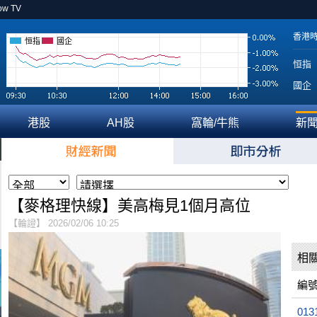
ow TV
香港
恒指
國企
恒指
國企
港股
AH股
窩輪/牛熊
新
【麥格理快線】美高梅見1個月高位
【輪證】 2026/02/06 10:25
相
編
013