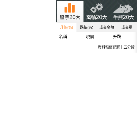
升幅(%)
跌幅(%)
成交金額
成交量
名稱
現價
升跌
資料報價延遲十五分鐘