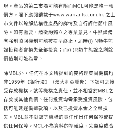
現。產品的第二市場可能有限而MCL可能是唯一報
價方。閣下應閱讀載于www.warrants.com.hk 之上
市文件以瞭解結構性產品的詳情及自行評估箇中風
險。如有需要，請徵詢獨立之專業意見。牛熊證備
有強制贖回機制可能被提早終止，届時(i) N類牛熊
證投資者會損失全部投資；而(ii)R類牛熊證之剩餘
價值則可能為零。
除MBL外，任何在本文所提到的麥格理集團機構均
非1959年《銀行法》（澳大利亞聯邦）下認可之接
受存款機構。該等機構之責任，並不相當於MBL之
存款或其他負債。任何投資均需承受投資風險，包
括可能延遲償還款項，以及已投資本金之全盤損
失。MBL並不對該等機構的責任作出任何保證或提
供任何保障。MCL不為資料的準確度、完整度或合