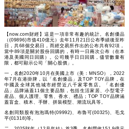
【now.com財經】這是一項非常有趣的統計。名創優品
（(09896)市值410億元）去年11月21日公布季績後至昨
日，共68個交易日，而經交易所作出的公布共有92項，
當中89項是關於股份回購的，有時一日兩次公布（在本
港及美國同日回購）。公司幾乎日日回購，儘管數量有
限，都可顯示公司「關心股價」。
一，名創2020年10月在美國上市（美：MNSO），2022
年7月在港掛牌，以「名創優品」及TOP TOY品牌，在
中國及全球其他城市經營近八千家零售店。「名創優
品」品牌涵蓋11個主要品類，包括生活家居、小型電子
産品、個人護理、零售、香水、禮品；TOP TOY品牌涵
蓋盲盒、積木、手辦、拼裝模型、潮流玩具等。
名創同類股有泡泡瑪特(09992)、布魯可(00325)、毛戈
平(01318)等。
二，2025財年（12月年結）首3季，名創營收151.9億元