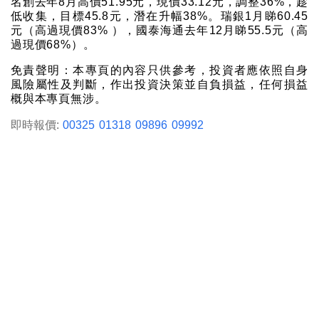
名創去年8月高價51.95元，現價33.12元，調整36%，趁
低收集，目標45.8元，潛在升幅38%。瑞銀1月睇60.45
元（高過現價83% ），國泰海通去年12月睇55.5元（高
過現價68%）。
免責聲明：本專頁的內容只供參考，投資者應依照自身
風險屬性及判斷，作出投資決策並自負損益，任何損益
概與本專頁無涉。
即時報價:
00325
01318
09896
09992