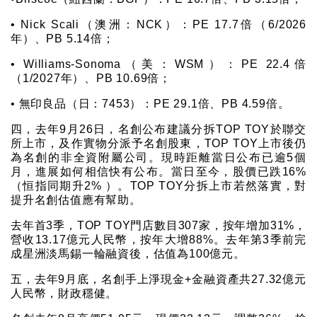
• Nick Scali（澳洲：NCK）：PE 17.7倍（6/2026
年）、PB 5.14倍；
• Williams-Sonoma（美：WSM）：PE 22.4倍
（1/2027年）、PB 10.69倍；
• 無印良品（日：7453）：PE 29.1倍、PB 4.59倍。
四，去年9月26日，名創公布建議分拆TOP TOY於聯交
所上市，及作實物分派予名創股東，TOP TOY上市後仍
為名創的非全資附屬公司。現時距離當日公布已逾5個
月，進展如何相信快有公布。當日至今，股價已跌16%
（恒指同期升2% ）。TOP TOY分拆上市若然落實，對
提升名創估值應有幫助。
去年首3季，TOP TOY門店數目307家，按年增加31%，
營收13.17億元人民幣，按年大增88%。去年第3季前完
成星洲淡馬錫一輪融資後，估值為100億元。
五，去年9月底，名創手上淨現金+金融資產共27.32億元
人民幣，財政穩健。