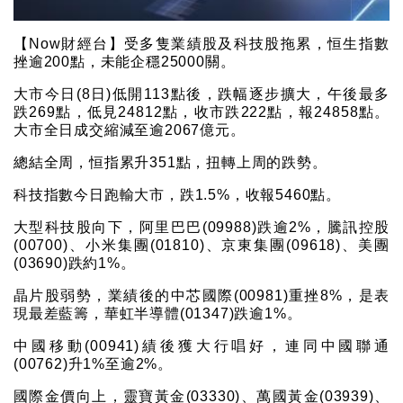
【Now財經台】受多隻業績股及科技股拖累，恒生指數
挫逾200點，未能企穩25000關。
大市今日(8日)低開113點後，跌幅逐步擴大，午後最多
跌269點，低見24812點，收市跌222點，報24858點。
大市全日成交縮減至逾2067億元。
總結全周，恒指累升351點，扭轉上周的跌勢。
科技指數今日跑輸大市，跌1.5%，收報5460點。
大型科技股向下，阿里巴巴(09988)跌逾2%，騰訊控股
(00700)、小米集團(01810)、京東集團(09618)、美團
(03690)跌約1%。
晶片股弱勢，業績後的中芯國際(00981)重挫8%，是表
現最差藍籌，華虹半導體(01347)跌逾1%。
中國移動(00941)績後獲大行唱好，連同中國聯通
(00762)升1%至逾2%。
國際金價向上，靈寶黃金(03330)、萬國黃金(03939)、