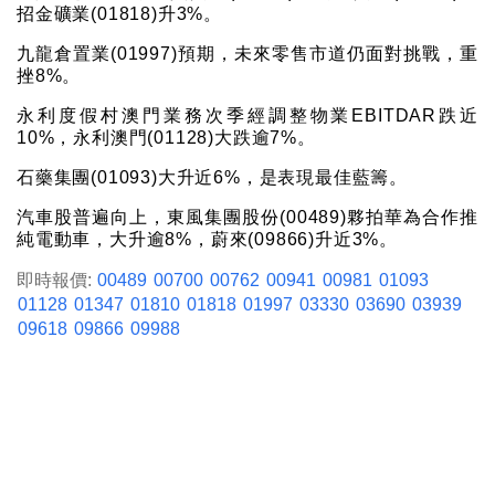
招金礦業(01818)升3%。
九龍倉置業(01997)預期，未來零售市道仍面對挑戰，重
挫8%。
永利度假村澳門業務次季經調整物業EBITDAR跌近
10%，永利澳門(01128)大跌逾7%。
石藥集團(01093)大升近6%，是表現最佳藍籌。
汽車股普遍向上，東風集團股份(00489)夥拍華為合作推
純電動車，大升逾8%，蔚來(09866)升近3%。
即時報價:
00489
00700
00762
00941
00981
01093
01128
01347
01810
01818
01997
03330
03690
03939
09618
09866
09988