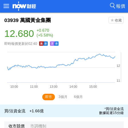
報價
03939
萬國黃金集團
12.680
+0.670
(+5.58%)
即時報價更新於02:40
即市
3個月
6個月
買/沽資金流
*
買/沽資金流
+1.66億
數據延遲15分鐘
收市競價
市調機制