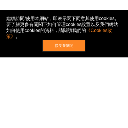
繼續訪問/使用本網站，即表示閣下同意其使用cookies。
要了解更多有關閣下如何管理cookies設置以及我們網站
如何使用cookies的資料，請閱讀我們的
《Cookies政
策》
。
接受並關閉
網站地圖
主頁
我的股票
新聞
專家/專題
港股動態
AH股
窩輪/牛熊
私隱政策
使用條款
免責及著作權聲明
Cookies政策
© Now TV Limited 2012-2026 著作權所有
所有資料或訊息僅作為參考之用。股票報價由