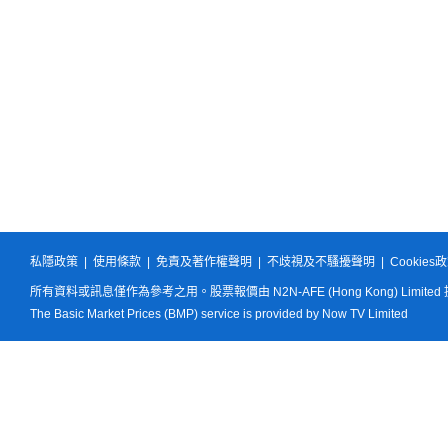
私隱政策
|
使用條款
|
免責及著作權聲明
|
不歧視及不騷擾聲明
|
Cookies
所有資料或訊息僅作為參考之用。股票報價由 N2N-AFE (Hong Kong) Limited
The Basic Market Prices (BMP) service is provided by Now TV Limited