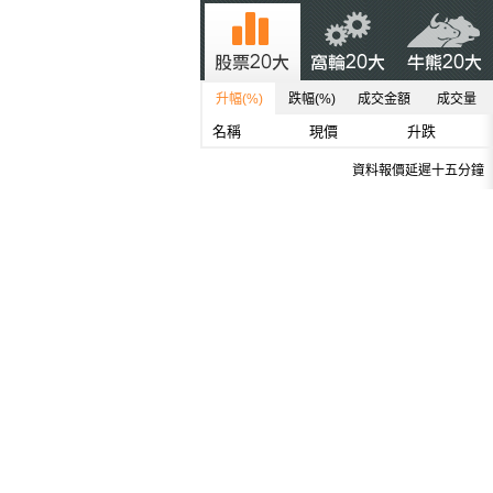
升幅(%)
跌幅(%)
成交金額
成交量
名稱
現價
升跌
資料報價延遲十五分鐘