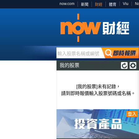
now.com
Viu
N
新聞
財經
體育
輸入股票名稱或編號
我的股票
[我的股票]未有記錄，
請到即時報價輸入股票號碼或名稱。