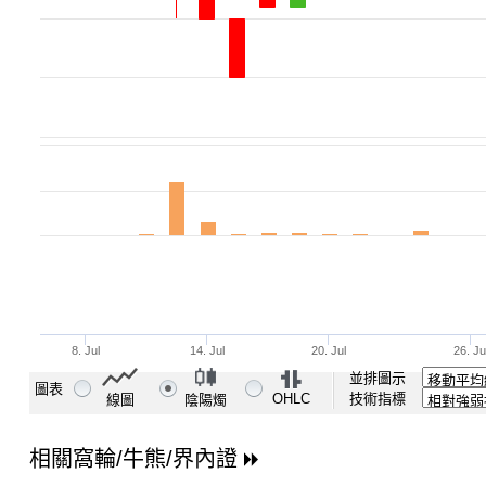
並排圖示
圖表
OHLC
技術指標
線圖
陰陽燭
相關窩輪/牛熊/界內證