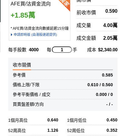
AFE買/沽資金流向
0.590
前收市價
+1.85萬
成交量
4.00萬
* AFE買/沽資金流向數據延遲15分鐘
申請即時版 (由港股速遞提供)
成交金額
2.05萬
每手股數
4000
每
手
成本
$2,340.00
收市競價
參考價
0.585
價格上限/下限
0.610 / 0.560
參考平衡價格 / 成交
0.000 / 0
買賣盤差額/方向
- / -
0.640
0.450
1個月高位
1個月低位
1.126
0.352
52周高位
52周低位