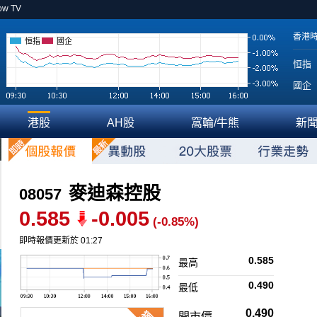
ow TV
香港
恒指
國企
恒指
國企
港股
AH股
窩輪/牛熊
新
麥迪森控股
08057
0.585
-0.005
(-0.85%)
即時報價更新於 01:27
0.585
最高
0.490
最低
0.490
開市價