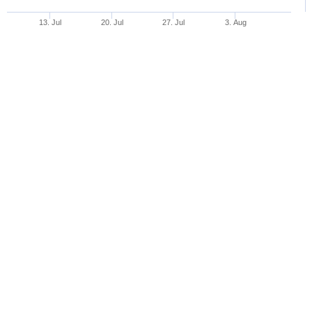
13. Jul
20. Jul
27. Jul
3. Aug