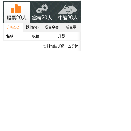
升幅(%)
跌幅(%)
成交金額
成交量
名稱
現價
升跌
資料報價延遲十五分鐘