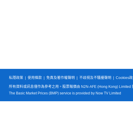
私隱政策
|
使用條款
|
免責及著作權聲明
|
不歧視及不騷擾聲明
|
Cookies
所有資料或訊息僅作為參考之用。股票報價由 N2N-AFE (Hong Kong) Limited
The Basic Market Prices (BMP) service is provided by Now TV Limited