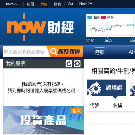
now.com
Viu
Now TV
新聞
財經
體育
恒指
國企
輸入股票名稱或編號
港股
A
我的股票
相關窩輪/牛熊/
[我的股票]未有記錄，
請到即時報價輸入股票號碼或名稱。
代號
名稱