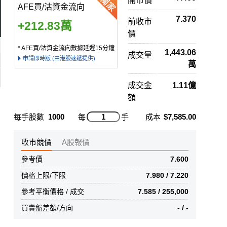
開市價
AFE買/沽資金流向
7.370
前收市
+212.83萬
價
* AFE買/沽資金流向數據延遲15分鐘
1,443.06
成交量
申請即時版 (由港股速遞提供)
萬
成交金
1.11億
額
每手股數
1000
每
手
成本
$7,585.00
收市競價
A股報價
參考價
7.600
價格上限/下限
7.980 / 7.220
參考平衡價格 / 成交
7.585 / 255,000
買賣盤差額/方向
- / -