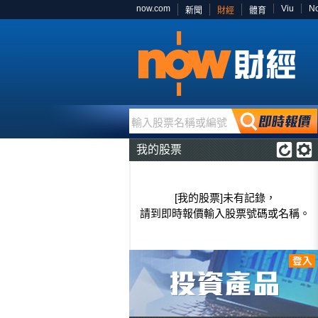
now.com
Viu
N
新聞
財經
體育
輸入股票名稱或編號
我的股票
[我的股票]未有記錄，
請到即時報價輸入股票號碼或名稱。