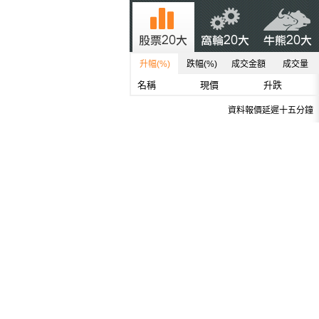
升幅(%)
跌幅(%)
成交金額
成交量
名稱
現價
升跌
資料報價延遲十五分鐘