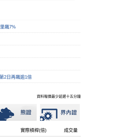
里飆7%
市第2日再飆逾1倍
資料報價最少延遲十五分鐘
實際槓桿(倍)
成交量