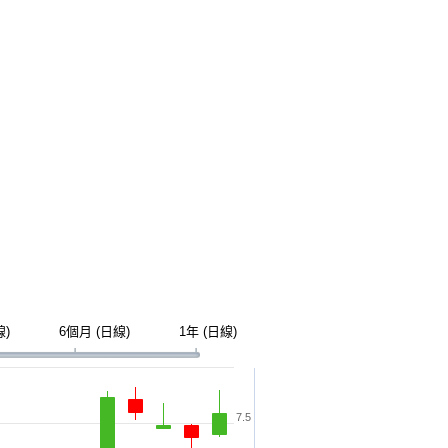
線)
6個月 (日線)
1年 (日線)