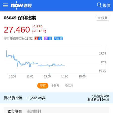
報價
06049
保利物業
27.460
-0.380
(-1.37%)
即時報價更新於13:52
即市
3個月
6個月
買/沽資金流
*
買/沽資金流
+1,232.39萬
數據延遲15分鐘
收市競價
市調機制