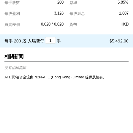
200
5.85%
每手股數
息率
3.128
1.607
每股盈利
每股派息
0.020 / 0.020
HKD
買賣差價
貨幣
每手 200 股
入場費每
手
$5,492.00
相關新聞
沒有相關新聞
AFE買/沽資金流由 N2N-AFE (Hong Kong) Limited 提供及擁有。