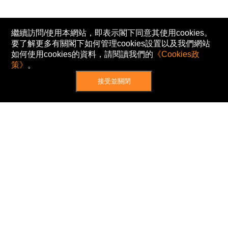
繼續訪問/使用本網站，即表示閣下同意其使用cookies。
要了解更多有關閣下如何管理cookies設置以及我們網站
如何使用cookies的資料，請閱讀我們的
《Cookies政
策》
。
接受並關閉
網站地圖
主頁
我的股票
新聞
專家/專題
港股動態
AH股
窩輪/牛熊
私隱政策
使用條款
免責及著作權聲明
Cookies政策
© Now TV Limited 2012-2026 著作權所有
所有資料或訊息僅作為參考之用。股票報價由