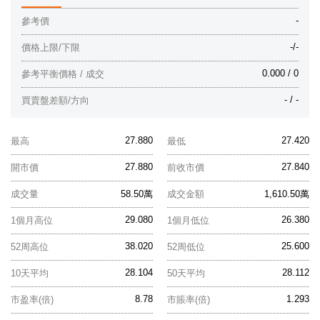
-
參考價
-/-
價格上限/下限
0.000 / 0
參考平衡價格 / 成交
- / -
買賣盤差額/方向
27.880
27.420
最高
最低
27.880
27.840
開市價
前收市價
成交量
58.50萬
成交金額
1,610.50萬
29.080
26.380
1個月高位
1個月低位
38.020
25.600
52周高位
52周低位
28.104
28.112
10天平均
50天平均
8.78
1.293
市盈率(倍)
市賬率(倍)