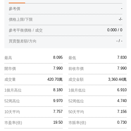
-
參考價
-/-
價格上限/下限
0.000 / 0
參考平衡價格 / 成交
- / -
買賣盤差額/方向
8.095
7.830
最高
最低
7.990
7.990
開市價
前收市價
成交量
420.70萬
成交金額
3,360.44萬
8.180
6.910
1個月高位
1個月低位
9.970
4.740
52周高位
52周低位
7.757
7.156
10天平均
50天平均
19.50
0.730
市盈率(倍)
市賬率(倍)