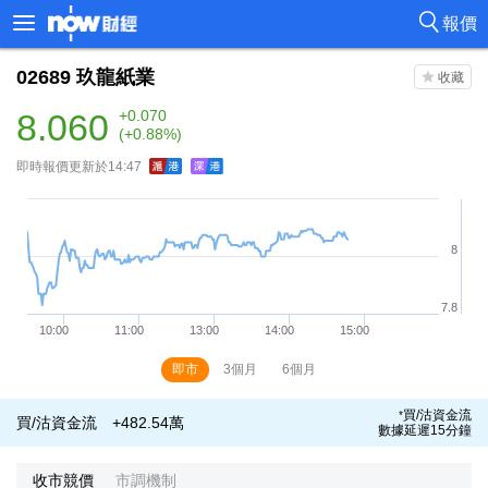
報價
02689
玖龍紙業
8.060
+0.070
(+0.88%)
即時報價更新於14:47
即市
3個月
6個月
買/沽資金流
*
買/沽資金流
+482.54萬
數據延遲15分鐘
收市競價
市調機制