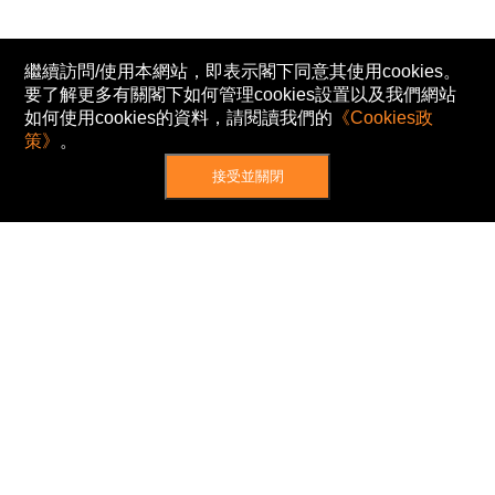
繼續訪問/使用本網站，即表示閣下同意其使用cookies。
要了解更多有關閣下如何管理cookies設置以及我們網站
如何使用cookies的資料，請閱讀我們的
《Cookies政
策》
。
接受並關閉
網站地圖
主頁
我的股票
新聞
專家/專題
港股動態
AH股
窩輪/牛熊
私隱政策
使用條款
免責及著作權聲明
Cookies政策
© Now TV Limited 2012-2026 著作權所有
所有資料或訊息僅作為參考之用。股票報價由