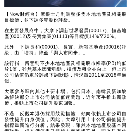
【Now財經台】摩根士丹利調整多隻本地地產及相關股
目標價，並下調多隻股份評級。
在主要發展商中，大摩下調新世界發展(00017)、恒基地
產(00012)及長實集團(01113)等目標價14%至20%。
此外，下調長和(00001)、長實、新鴻基地產(00016)評
級，由「增持」降至「與大市同步」。
該行指，留意到不少本地地產及相關股市帳率(PB)均低
於1倍，雖然基本因素強勁，樓價及租金亦向上，但上市
公司估值仍處於評級下調狀態，情況跟2011至2018年類
似。
大摩參考區內其他主要市場，包括日本、南韓及新加坡
為解決部分上市公司估值低迷問題，近年著手推出新政
策，推動上市公司提升股東回報。
不過，反觀本港仍採用鼓勵措施，傾向依賴上市公司自
發性提升自身價值，因此，大摩引用上市公司價值提升
指標重新進行分析，結果發現，雖然本地地產股基本因