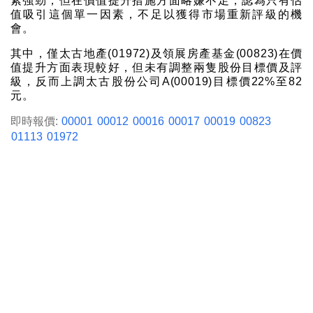
素強勁，但在價值提升措施方面略嫌不足，認為只有估
值吸引這個單一因素，不足以獲得市場重新評級的機
會。
其中，僅太古地產(01972)及領展房產基金(00823)在價
值提升方面表現較好，但未有調整兩隻股份目標價及評
級，反而上調太古股份公司A(00019)目標價22%至82
元。
即時報價:
00001
00012
00016
00017
00019
00823
01113
01972