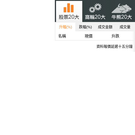
升幅(%)
跌幅(%)
成交金額
成交量
名稱
現價
升跌
資料報價延遲十五分鐘