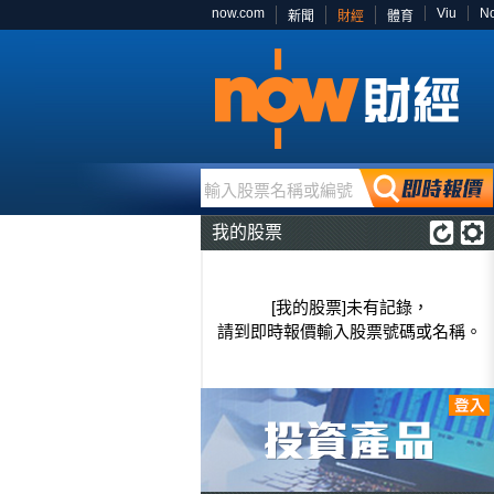
now.com
Viu
N
新聞
財經
體育
輸入股票名稱或編號
我的股票
[我的股票]未有記錄，
請到即時報價輸入股票號碼或名稱。