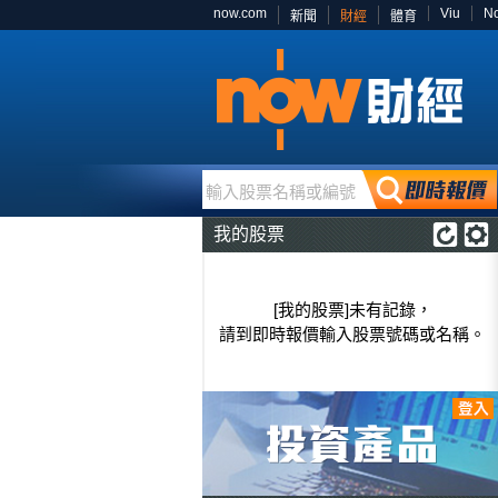
now.com
Viu
N
新聞
財經
體育
輸入股票名稱或編號
我的股票
[我的股票]未有記錄，
請到即時報價輸入股票號碼或名稱。