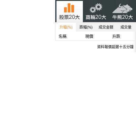
升幅(%)
跌幅(%)
成交金額
成交量
名稱
現價
升跌
資料報價延遲十五分鐘