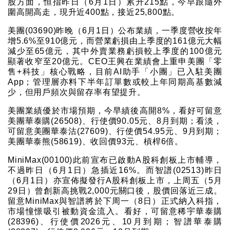
股方面，恒指昨日（6月1日）累升215點，今早跟隨外
圍高開高走，現升近400點，接近25,800點。
美團(03690)昨晚（6月1日）公布業績，一季度營收按年
增5.6%至910億元，而營業虧損由上季度的161億元大幅
減少至65億元，其中外賣業務虧損較上季度的100億元
顯著收窄至20億元。CEO王興在業績會上重申美團「零
售+科技」核心戰略，目前AI助手「小團」已入駐美團
App；管理層亦料下半年訂單數或較上年同期高基數減
少，但用戶頻次與留存率有望提升。
美團業績優於市場預期，今早績後高開8%，看好可留意
美團華泰購(26508)、行使價90.05元、8月到期；看淡，
可留意美團華泰沽(27609)、行使價54.95元、9月到期；
美團華泰熊(58619)、收回價93元、槓桿6倍。
MiniMax(00100)此前宣布已啟動A股科創板上市輔導，
不過昨日（6月1日）急插近16%。而智譜(02513)昨日
（6月1日）亦宣佈擬發行A股科創板上市，上周五（5月
29日）曾創新高挑戰2,000元關口後，股價回落近三成。
留意MiniMax與智譜將於下周一（8日）正式納入科指，
市場憧憬吸引被動資金流入。看好，可留意稀宇華泰購
(28396)、行使價2026元、10月到期；智譜華泰購