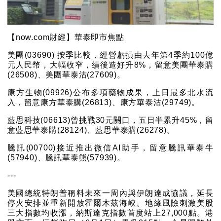
【now.com財經】華泰即市焦點
美團(03690) 按季比較，經營虧損由去年第4季約100億
元人民幣，大幅收窄，績後造好升8%，留意美團華泰購
(26508)、美團華泰沽(27609)。
康方生物(09926)公布多項藥物成果，上日最多北水流
入，留意康方華泰購(26813)、康方華泰沽(29749)。
藍思科技(06613)曾挑戰30元關口，五日半累升45%，留
意藍思華泰購(28124)、藍思華泰購(26278)。
騰訊(00700)接近推出微信AI助手，留意騰訊華泰牛
(57940)、騰訊華泰熊(57939)。
---
美國總統特朗普稱料未來一周內與伊朗達成協議，延長
停火安排並重新開放霍爾木茲海峽。地緣風險刺激美股
三大指數均收漲，納斯達克指數首度站上27,000點。港