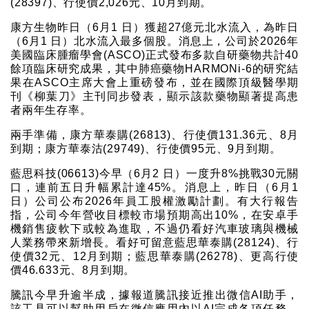
(28397)、行使價2,026元、10月到期。
康方生物昨日（6月1 日）獲超27億元北水流入，為昨日
（6月1 日）北水流入最多個股。消息上，公司於2026年
美國臨床腫瘤學會(ASCO)正式發布多款自研藥物共計40
餘項臨床研究成果，其中肺癌藥物HARMONi-6的研究結
果在ASCO主席大會上重磅發布，並在國際頂級醫學期
刊《柳葉刀》主刊同步發表，顯示該款藥物顯著提高患
者兩年生存率。
兩手準備，康方華泰購(26813)、行使價131.36元、8月
到期；康方華泰沽(29749)、行使價95元、9月到期。
藍思科技(06613)今早（6月2 日）一度升8%挑戰30元關
口，連前五日升幅累計達45%。消息上，昨日（6月1
日）公司公布2026年員工股權激勵計劃。有大行報告
指，公司今年營收目標較市場預期高出10%，在安卓手
機銷售疲軟下或較為進取，不過仍看好汽車玻璃與機械
人業務帶來新增長。看好可留意藍思華泰購(28124)、行
使價32元、12月到期；藍思華泰購(26278)、更高行使
價46.633元、8月到期。
騰訊今早升逾半成，據報道騰訊接近推出微信AI助手，
該工具可以幫助用戶在微信應用內以AI完成各項任務。