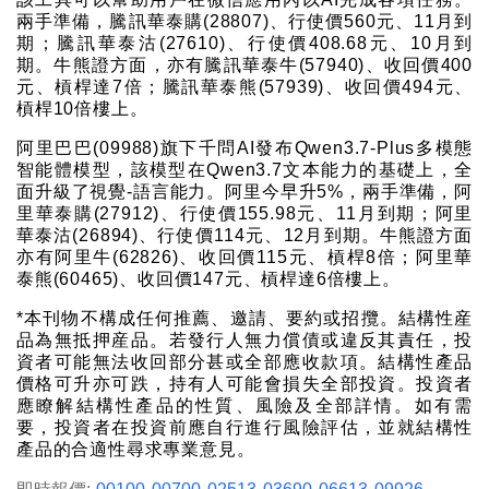
兩手準備，騰訊華泰購(28807)、行使價560元、11月到
期；騰訊華泰沽(27610)、行使價408.68元、10月到
期。牛熊證方面，亦有騰訊華泰牛(57940)、收回價400
元、槓桿達7倍；騰訊華泰熊(57939)、收回價494元、
槓桿10倍樓上。
阿里巴巴(09988)旗下千問AI發布Qwen3.7-Plus多模態
智能體模型，該模型在Qwen3.7文本能力的基礎上，全
面升級了視覺-語言能力。阿里今早升5%，兩手準備，阿
里華泰購(27912)、行使價155.98元、11月到期；阿里
華泰沽(26894)、行使價114元、12月到期。牛熊證方面
亦有阿里牛(62826)、收回價115元、槓桿8倍；阿里華
泰熊(60465)、收回價147元、槓桿達6倍樓上。
*本刊物不構成任何推薦、邀請、要約或招攬。結構性産
品為無抵押産品。若發行人無力償債或違反其責任，投
資者可能無法收回部分甚或全部應收款項。結構性產品
價格可升亦可跌，持有人可能會損失全部投資。投資者
應瞭解結構性產品的性質、風險及全部詳情。如有需
要，投資者在投資前應自行進行風險評估，並就結構性
產品的合適性尋求專業意見。