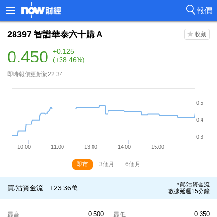
報價
28397
智譜華泰六十購Ａ
0.450
+0.125
(+38.46%)
即時報價更新於22:34
即市
3個月
6個月
買/沽資金流
*
買/沽資金流
+23.36萬
數據延遲15分鐘
0.500
0.350
最高
最低