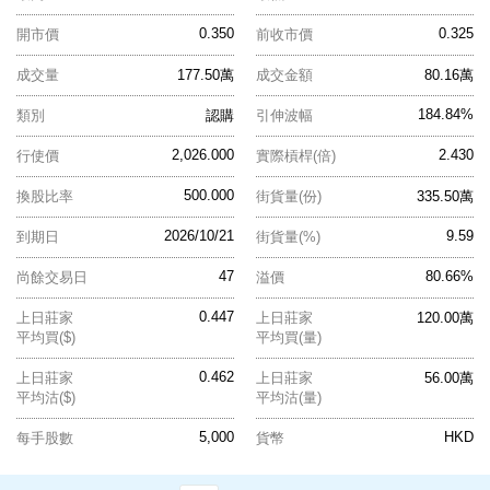
0.350
0.325
開市價
前收市價
成交量
177.50萬
成交金額
80.16萬
184.84%
類別
認購
引伸波幅
2,026.000
2.430
行使價
實際槓桿(倍)
500.000
換股比率
街貨量(份)
335.50萬
2026/10/21
9.59
到期日
街貨量(%)
47
80.66%
尚餘交易日
溢價
0.447
上日莊家
上日莊家
120.00萬
平均買($)
平均買(量)
0.462
上日莊家
上日莊家
56.00萬
平均沽($)
平均沽(量)
5,000
HKD
每手股數
貨幣