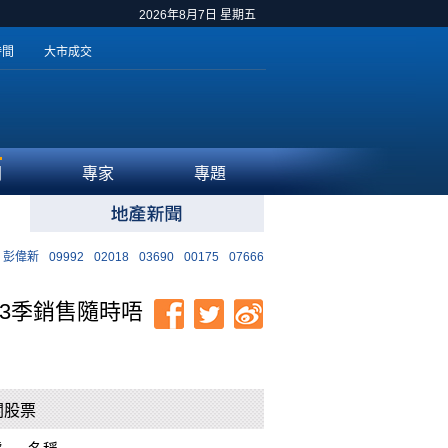
2026年8月7日 星期五
時間
大市成交
聞
專家
專題
彭偉新
09992
02018
03690
00175
07666
餘下3季銷售隨時唔
關股票