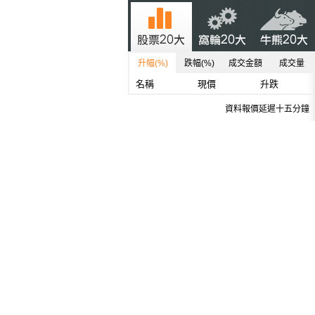
升幅(%)
跌幅(%)
成交金額
成交量
名稱
現價
升跌
資料報價延遲十五分鐘