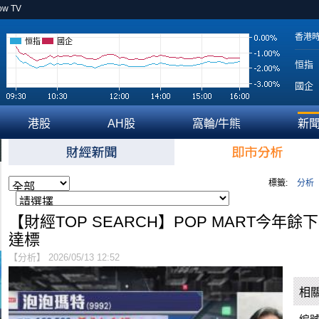
ow TV
香港
恒指
國企
恒指
國企
港股
AH股
窩輪/牛熊
新
標籤:
分析
【財經TOP SEARCH】POP MART今年
達標
【分析】 2026/05/13 12:52
相