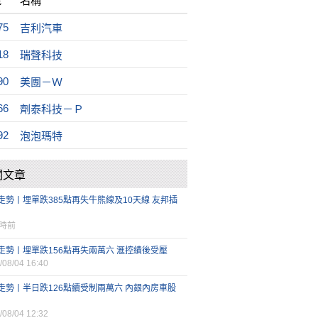
號
名稱
75
吉利汽車
18
瑞聲科技
90
美團－Ｗ
66
劑泰科技－Ｐ
92
泡泡瑪特
關文章
走勢丨埋單跌385點再失牛熊線及10天線 友邦插
小時前
走勢丨埋單跌156點再失兩萬六 滙控績後受壓
/08/04 16:40
走勢丨半日跌126點續受制兩萬六 內銀內房車股
/08/04 12:32