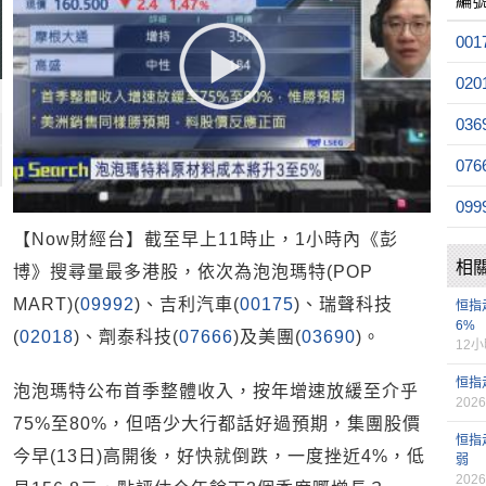
編
001
020
036
076
099
【Now財經台】截至早上11時止，1小時內《彭
相
博》搜尋量最多港股，依次為泡泡瑪特(POP
MART)(
09992
)、吉利汽車(
00175
)、瑞聲科技
恒指
6%
(
02018
)、劑泰科技(
07666
)及美團(
03690
)。
12
恒指
泡泡瑪特公布首季整體收入，按年增速放緩至介乎
2026
75%至80%，但唔少大行都話好過預期，集團股價
恒指
今早(13日)高開後，好快就倒跌，一度挫近4%，低
弱
2026