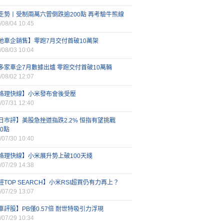
走勢丨受制兩萬六曾倒跌逾200點 再考驗牛熊線
/08/04 10:45
地車企銷售】零跑7月交付首破10萬架
/08/03 10:04
多家車企7月數據出爐 零跑交付首破10萬輛
/08/02 12:07
格理快線】小米發布會後受壓
/07/31 12:40
日市評】美股急挫道指跌2.2% 恒指有望挑戰
00點
/07/30 10:40
格理快線】小米展升勢上破100天綫
/07/29 14:38
經TOP SEARCH】小米RSI超買仍有力再上？
/07/29 13:07
車評股】PB僅0.57倍 耐世特吸引力浮現
/07/29 10:34