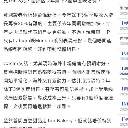
見156.8元，點評估今年餘下3個季度嘅增長？
恒指
2026
資深證券分析師彭偉新指，今年餘下3個季度收入增
長再多20%有難度，主要係去年同期增速加快，今
【內
2026
年要再追就代表銷售要更強勁，不過，現時單一IP
內地
只有Labubu嘅Monster系列表現較好，幾個唔同產
2026
品線都回落緊，好難帶動整體銷售。
【麥
2026
Castor又話，尤其現時海外市場銷售冇預期咁好，
【即
集團揀新增銷售點都變得審慎，而國內銷售增速亦
260
2026
開始平常化，海外又冇新動力，估計泡泡瑪特今年
餘下3個季度銷售，甚至有可能唔達標，加上受地緣
【麥
2026
政局因素影響，導致成本上升，只要有1個季度唔達
【財
標，之後要再追返就難上加難。
2026
【何
至於首間直營甜品店Top Bakery，佢就話唔係特別
2026