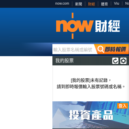
now.com
Viu
N
新聞
財經
體育
輸入股票名稱或編號
我的股票
[我的股票]未有記錄，
請到即時報價輸入股票號碼或名稱。