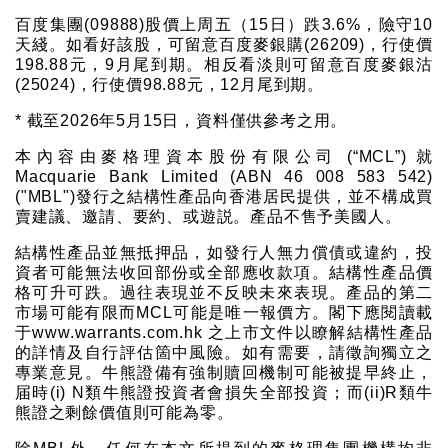
百度集團(09888)股價上周五（15日）跌3.6%，險守10
天綫。如看好該股，可留意百度麥銀購(26209)，行使價
198.88元，9月尾到期。相反看淡則可留意百度麥銀沽
(25024)，行使價98.88元，12月尾到期。
* 截至2026年5月15日，資料僅供參考之用。
本內容由麥格理資本股份有限公司 (“MCL”) 就
Macquarie Bank Limited (ABN 46 008 583 542)
("MBL")發行之結構性產品向香港居民提供，並不構成買
賣建議、邀請、要約、或遊説。產品不售予美國人。
結構性產品並無抵押品，如發行人無力償債或違約，投
資者可能無法收回部份或全部應收款項。結構性產品價
格可升可跌。過往表現並不反映未來表現。產品的第二
市場可能有限而MCL可能是唯一報價方。閣下應閱讀載
于www.warrants.com.hk 之上市文件以瞭解結構性產品
的詳情及自行評估箇中風險。如有需要，請徵詢獨立之
專業意見。牛熊證備有強制贖回機制可能被提早終止，
届時(i) N類牛熊證投資者會損失全部投資；而(ii)R類牛
熊證之剩餘價值則可能為零。