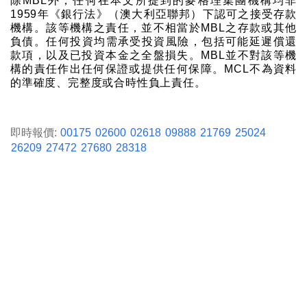
除MBL外，任何在本文所提到的麥格理集團機構均非
1959年《銀行法》（澳大利亞聯邦）下認可之接受存款
機構。該等機構之責任，並不相當於MBL之存款或其他
負債。任何投資均需承受投資風險，包括可能延遲償還
款項，以及已投資本金之全盤損失。MBL並不對該等機
構的責任作出任何保證或提供任何保障。MCL不為資料
的準確度、完整度或合時性負上責任。
即時報價:
00175
02600
02618
09888
21769
25024
26209
27472
27680
28318