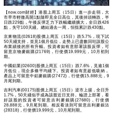
【now.com財經】港股上周五（15日）進一步走弱，大
市早市輕微高開1點隨即見全日高位，其後掉頭轉跌，半
日跌229點，午後反彈乏力下跌幅繼續擴大，全日跌426
點，失守100天綫。總結過去一周，恒指累計跌430點。
京東物流(02618)股價上周五（15日）跌5.7%，現下試
50天綫支持，並見1個月低位，走勢上已盡數回吐該股公
布業績後的所有升幅。投資者如有意部署該股反彈，可
留意京物麥銀購(21769)，行使價19.999元，10月初到
期。
中國鋁業(02600)股價上周五（15日）跌7.6%，見逾1個
月低位，現企多條平均綫下。投資者如有意趁低吸納，
產品上可留意中鋁麥銀購(27472)，行使價15.888元，9
月尾到期。
吉利汽車(00175)股價上周五（15日）逆市上揚，全日升
1.7%，50天綫似乎成為該股近日支持。輪證上部署，看
好該股的投資者可留意吉利麥銀購(27680)，行使價
28.888元，9月尾到期。相反看淡則可留意吉利麥銀沽
(28318)，行使價19.999元，10月尾到期。