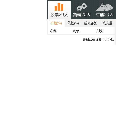
升幅(%)
跌幅(%)
成交金額
成交量
名稱
現價
升跌
資料報價延遲十五分鐘