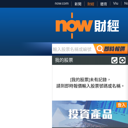
now.com
Viu
N
新聞
財經
體育
輸入股票名稱或編號
我的股票
[我的股票]未有記錄，
請到即時報價輸入股票號碼或名稱。