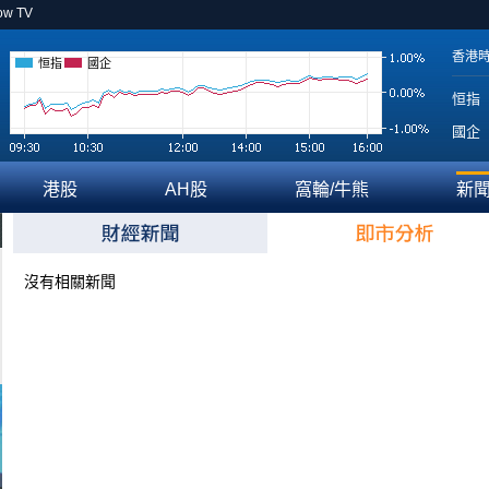
ow TV
香港
恒指
國企
恒指
國企
港股
AH股
窩輪/牛熊
新
沒有相關新聞