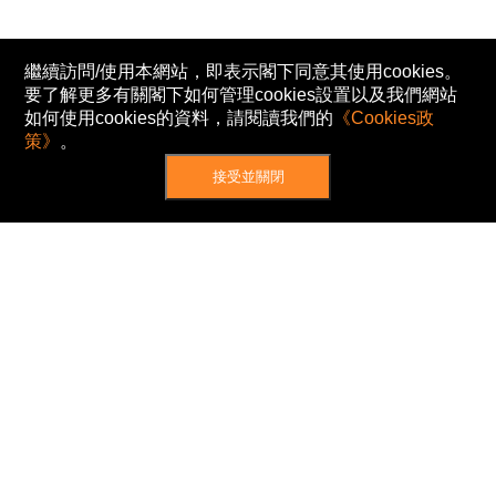
繼續訪問/使用本網站，即表示閣下同意其使用cookies。
要了解更多有關閣下如何管理cookies設置以及我們網站
如何使用cookies的資料，請閱讀我們的
《Cookies政
策》
。
接受並關閉
網站地圖
主頁
我的股票
新聞
專家/專題
港股動態
AH股
窩輪/牛熊
私隱政策
使用條款
免責及著作權聲明
Cookies政策
© Now TV Limited 2012-2026 著作權所有
所有資料或訊息僅作為參考之用。股票報價由