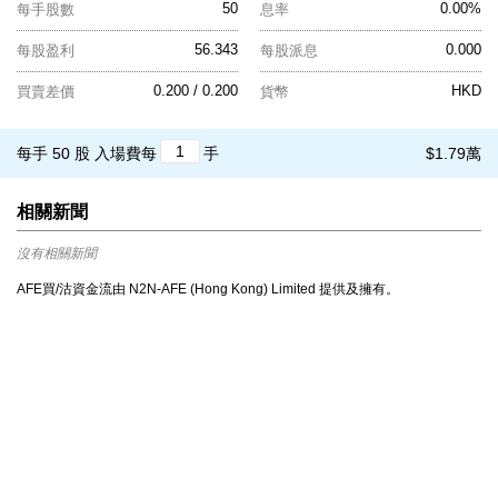
50
0.00%
每手股數
息率
56.343
0.000
每股盈利
每股派息
0.200 / 0.200
HKD
買賣差價
貨幣
每手 50 股
入場費每
手
$1.79萬
相關新聞
沒有相關新聞
AFE買/沽資金流由 N2N-AFE (Hong Kong) Limited 提供及擁有。