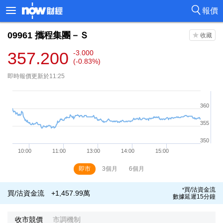
報價
09961
攜程集團－Ｓ
357.200
-3.000
(-0.83%)
即時報價更新於11:25
即市
3個月
6個月
買/沽資金流
*
買/沽資金流
+1,457.99萬
數據延遲15分鐘
收市競價
市調機制