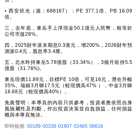
• 西安炬光（滬：688167）：PE 377.1倍、PB 16.09
倍。
三，去年底，東岳手上淨現金50.1億元人民幣，相等於
公司市值28%。
四，2025財年派末期息0.3港元，增200%，2026財年預
測派0.4元，股息率3.4厘。
五，北水昨持東岳5.78億股（33.34%），3個月前持5.5
億股（31.76%)。
東岳現價11.89元，目標PE 10倍，可見16元，潛在升幅
35%。瑞銀3月睇17.5元（較現價高47% ），中金3月睇
16.68元（較現價高40%）。
免責聲明：本專頁的內容只供參考，投資者應依照自身
風險屬性及判斷，作出投資決策並自負損益，任何損益
概與本專頁無涉。
即時報價:
00189
00338
01907
02465
06616