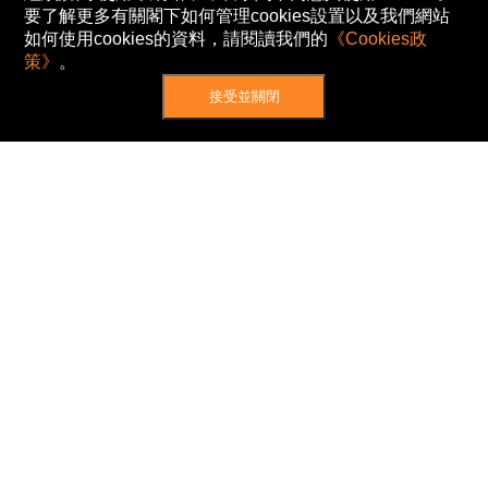
要了解更多有關閣下如何管理cookies設置以及我們網站
如何使用cookies的資料，請閱讀我們的
《Cookies政
策》
。
接受並關閉
網站地圖
主頁
我的股票
新聞
專家/專題
港股動態
AH股
窩輪/牛熊
私隱政策
使用條款
免責及著作權聲明
Cookies政策
© Now TV Limited 2012-2026 著作權所有
所有資料或訊息僅作為參考之用。股票報價由
N2N-AFE (Hong Kong) Limited 提供。
The Basic Market Prices (BMP) service is provided
by Now TV Limited