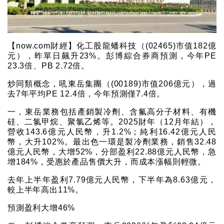
【now.com財經】化工股龍蟠科技（(02465)市值182億
元），昨單日飆升23%。彭博綜合券商預測，今年PE
23.3倍、PB 2.72倍。
炒同類概念，吼東岳集團（(00189)市值206億元），過
去7年平均PE 12.4倍，今年預測僅7.4倍。
一，東岳業務包括產銷製冷劑、含氟高分子材料、有機
硅、二氯甲烷、聚氯乙烯等。2025財年（12月年結），
營收143.6億元人民幣，升1.2%；純利16.42億元人民
幣，大升102%。最出色一環是製冷劑業務，銷售32.48
億元人民幣，大增52%，分部盈利22.88億元人民幣，急
增184%，受惠於產品售價大升，而成本漲幅則輕微。
去年上半年盈利7.79億元人民幣，下半年為8.63億元，
較上半年高出11%。
預測盈利大增46%