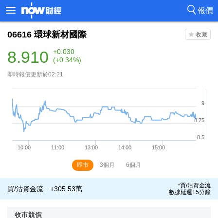
報價
06616
環球新材國際
8.910
+0.030
(+0.34%)
即時報價更新於02:21
即市
3個月
6個月
買/沽資金流
*
買/沽資金流
+305.53萬
數據延遲15分鐘
收市競價