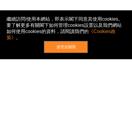
繼續訪問/使用本網站，即表示閣下同意其使用cookies。
要了解更多有關閣下如何管理cookies設置以及我們網站
如何使用cookies的資料，請閱讀我們的
《Cookies政
策》
。
接受並關閉
網站地圖
主頁
我的股票
新聞
專家/專題
港股動態
AH股
窩輪/牛熊
私隱政策
使用條款
免責及著作權聲明
Cookies政策
© Now TV Limited 2012-2026 著作權所有
所有資料或訊息僅作為參考之用。股票報價由