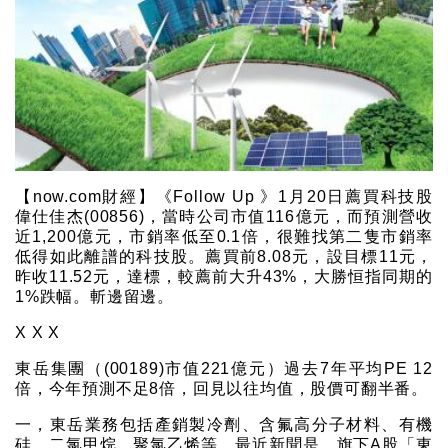
【now.com財經】《Follow Up 》1月20日薦買科技股
偉仕佳杰(00856)，當時公司市值116億元，而預測營收
近1,200億元，市銷率低至0.1倍，很難找第二隻市銷率
低得如此離譜的科技股。薦買前8.08元，設目標11元，
昨收11.52元，達標，較薦前大升43%，大勝恒指同期的
1%跌幅。斬邊留邊。
X X X
東岳集團（(00189)市值221億元）過去7年平均PE 12
倍，今年預測不足8倍，回見以往均值，股價可翻半番。
一，東岳業務包括產銷製冷劑、含氟高分子材料、有機
硅、二氯甲烷、聚氯乙烯等。最近新聞是，旗下A股「東