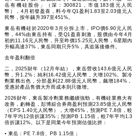
岳有機硅股份」（深：300821，市值183億元人民
幣），4月初發盈喜，料今年Q1盈利1.83至2.03億元人
民幣，按年飊升397至451%。
東岳有機硅於2020年3月分拆上市，IPO價6.90元人民
幣，44%由東岳持有，受Q1盈喜刺激，股價由今年4月
初的11.16元人民幣，升至昨價15.25元人民幣，6星期內
升幅高達37%，東岳同期只升5%，具追落後條件。
去年盈利翻倍
二，2025財年（12月年結），東岳營收143.6億元人民
幣，升1.2%；純利16.42億元人民幣，大增102%。製冷
劑業務出色，分部盈利22.88億元人民幣，飆增184%，
受惠於產品售價大升而成本則只微增。
2026財年，東岳製冷劑業務繼續強勁，有機硅業務大有
改善，虧轉盈，彭博綜合券商盈利預測23.85億元人民幣
（EPS 1.40元人民幣），大增45%，預測PE 7.8倍，較
7年平均12倍折讓35%；預測PB 1.15倍，較7年平均1.3
倍折讓12%。以下是同業今年預測估值比拼：
• 東岳：PE 7.8倍、PB 1.15倍；