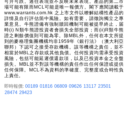
可升可跌。過往表現並不反映未來表現。產品的第二市
場可能有限而MCL可能是唯一報價方。閣下應閱讀載于
www.warrants.com.hk 之上市文件以瞭解結構性產品的
詳情及自行評估箇中風險。如有需要，請徵詢獨立之專
業意見。牛熊證備有強制贖回機制可能被提早終止，届
時(i) N類牛熊證投資者會損失全部投資；而(ii)R類牛熊
證之剩餘價值則可能為零。除MBL外，任何在本文所提
到的麥格理集團機構均非1959年《銀行法》（澳大利亞
聯邦）下認可之接受存款機構。該等機構之責任，並不
相當於MBL之存款或其他負債。任何投資均需承受投資
風險，包括可能延遲償還款項，以及已投資本金之全盤
損失。MBL並不對該等機構的責任作出任何保證或提供
任何保障。MCL不為資料的準確度、完整度或合時性負
上責任。
即時報價:
00189
01816
06809
09626
13117
23501
28474
29423