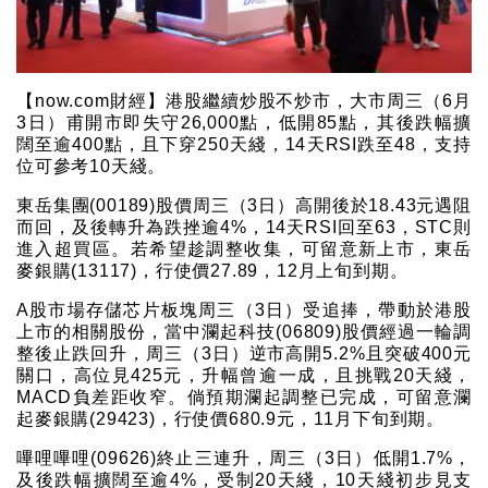
【now.com財經】港股繼續炒股不炒市，大市周三（6月
3日）甫開市即失守26,000點，低開85點，其後跌幅擴
闊至逾400點，且下穿250天綫，14天RSI跌至48，支持
位可參考10天綫。
東岳集團(00189)股價周三（3日）高開後於18.43元遇阻
而回，及後轉升為跌挫逾4%，14天RSI回至63，STC則
進入超買區。若希望趁調整收集，可留意新上市，東岳
麥銀購(13117)，行使價27.89，12月上旬到期。
A股市場存儲芯片板塊周三（3日）受追捧，帶動於港股
上市的相關股份，當中瀾起科技(06809)股價經過一輪調
整後止跌回升，周三（3日）逆市高開5.2%且突破400元
關口，高位見425元，升幅曾逾一成，且挑戰20天綫，
MACD負差距收窄。倘預期瀾起調整已完成，可留意瀾
起麥銀購(29423)，行使價680.9元，11月下旬到期。
嗶哩嗶哩(09626)終止三連升，周三（3日）低開1.7%，
及後跌幅擴闊至逾4%，受制20天綫，10天綫初步見支