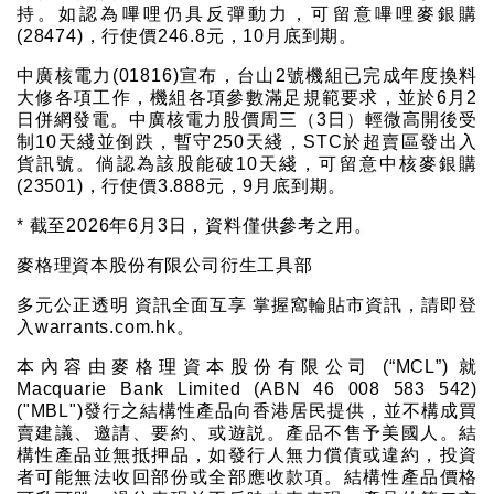
持。如認為嗶哩仍具反彈動力，可留意嗶哩麥銀購
(28474)，行使價246.8元，10月底到期。
中廣核電力(01816)宣布，台山2號機組已完成年度換料
大修各項工作，機組各項參數滿足規範要求，並於6月2
日併網發電。中廣核電力股價周三（3日）輕微高開後受
制10天綫並倒跌，暫守250天綫，STC於超賣區發出入
貨訊號。倘認為該股能破10天綫，可留意中核麥銀購
(23501)，行使價3.888元，9月底到期。
* 截至2026年6月3日，資料僅供參考之用。
麥格理資本股份有限公司衍生工具部
多元公正透明 資訊全面互享 掌握窩輪貼市資訊，請即登
入warrants.com.hk。
本內容由麥格理資本股份有限公司 (“MCL”) 就
Macquarie Bank Limited (ABN 46 008 583 542)
("MBL")發行之結構性產品向香港居民提供，並不構成買
賣建議、邀請、要約、或遊説。產品不售予美國人。結
構性產品並無抵押品，如發行人無力償債或違約，投資
者可能無法收回部份或全部應收款項。結構性產品價格