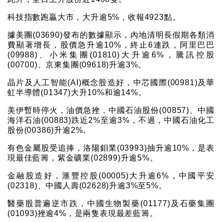
科技指數跑贏大市，大升逾5%，收報4923點。
據美團(03690)發布的數據顯示，內地清明長假期各類消
費顯著增長，股價急升逾10%，終止6連跌，阿里巴巴
(09988)、小米集團(01810)大升逾6%，騰訊控股
(00700)、京東集團(09618)升逾3%。
晶片及人工智能(AI)概念股造好，中芯國際(00981)及華
虹半導體(01347)大升10%和逾14%。
美伊暫時停火，油價急挫，中國石油股份(00857)、中國
海洋石油(00883)跌近2%至逾3%，不過，中國石油化工
股份(00386)升逾2%。
有色金屬股受追捧，洛陽鉬業(03993)抽升逾10%，是表
現最佳藍籌，紫金礦業(02899)升逾5%。
金融股造好，滙豐控股(00005)大升逾6%，中國平安
(02318)、中國人壽(02628)升逾3%至5%。
醫藥股普遍逆市跌，中國生物製藥(01177)及石藥集團
(01093)挫逾4%，是兩隻表現最差藍籌。