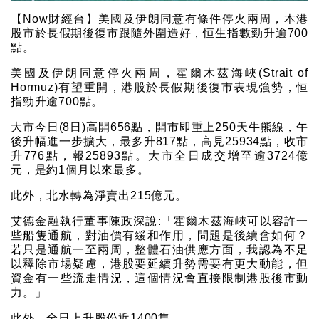
【Now財經台】美國及伊朗同意有條件停火兩周，本港
股市於長假期後復市跟隨外圍造好，恒生指數勁升逾700
點。
美國及伊朗同意停火兩周，霍爾木茲海峽(Strait of
Hormuz)有望重開，港股於長假期後復市表現強勢，恒
指勁升逾700點。
大市今日(8日)高開656點，開市即重上250天牛熊線，午
後升幅進一步擴大，最多升817點，高見25934點，收市
升776點，報25893點。大市全日成交增至逾3724億
元，是約1個月以來最多。
此外，北水轉為淨賣出215億元。
艾德金融執行董事陳政深說:「霍爾木茲海峽可以容許一
些船隻通航，對油價有緩和作用，問題是後續會如何？
若只是通航一至兩周，整體石油供應方面，我認為不足
以釋除市場疑慮，港股要延續升勢需要有更大動能，但
資金有一些流走情況，這個情況會直接限制港股後市動
力。」
此外，全日上升股份近1400隻。