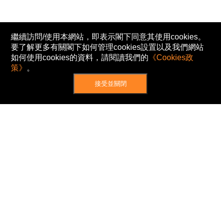
繼續訪問/使用本網站，即表示閣下同意其使用cookies。
要了解更多有關閣下如何管理cookies設置以及我們網站
如何使用cookies的資料，請閱讀我們的
《Cookies政
策》
。
接受並關閉
網站地圖
主頁
我的股票
新聞
專家/專題
港股動態
AH股
窩輪/牛熊
私隱政策
使用條款
免責及著作權聲明
Cookies政策
© Now TV Limited 2012-2026 著作權所有