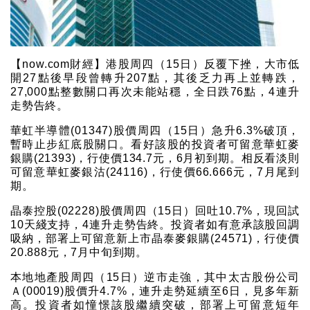
【now.com財經】港股周四（15日）反覆下挫，大市低
開27點後早段曾轉升207點，其後乏力再上並轉跌，
27,000點整數關口再次未能站穩，全日跌76點，4連升
走勢告終。
華虹半導體(01347)股價周四（15日）急升6.3%破頂，
暫時止步紅底股關口。看好該股的投資者可留意華虹麥
銀購(21393)，行使價134.7元，6月初到期。相反看淡則
可留意華虹麥銀沽(24116)，行使價66.666元，7月尾到
期。
晶泰控股(02228)股價周四（15日）回吐10.7%，現回試
10天綫支持，4連升走勢告終。投資者如有意承該股回調
吸納，部署上可留意新上市晶泰麥銀購(24571)，行使價
20.888元，7月中旬到期。
本地地產股周四（15日）逆市走強，其中太古股份公司
Ａ(00019)股價升4.7%，連升走勢延續至6日，見多年新
高。投資者如憧憬該股繼續突破，部署上可留意短年