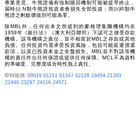
專業意見。牛熊證備有強制贖回機制可能被提早終止，
届時(i) N類牛熊證投資者會損失全部投資；而(ii)R類牛
熊證之剩餘價值則可能為零。
除MBL外，任何在本文所提到的麥格理集團機構均非
1959年《銀行法》（澳大利亞聯邦）下認可之接受存款
機構。該等機構之責任，並不相當於MBL之存款或其他
負債。任何投資均需承受投資風險，包括可能延遲償還
款項，以及已投資本金之全盤損失。MBL並不對該等機
構的責任作出任何保證或提供任何保障。MCL不為資料
的準確度、完整度或合時性負上責任。
即時報價:
00019
01211
01347
02228
19454
21393
22440
23297
24116
24571