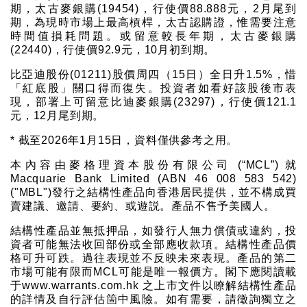
期，太古麥銀購(19454)，行使價88.888元，2月尾到
期，為現時市場上最高槓桿，太古認購證，惟需要注意
時間值損耗問題。或留意較長年期，太古麥銀購
(22440)，行使價92.9元，10月初到期。
比亞迪股份(01211)股價周四（15日）全日升1.5%，惜
「紅底股」關口得而復失。投資者如看好該股後市表
現，部署上可留意比迪麥銀購(23297)，行使價121.1
元，12月尾到期。
* 截至2026年1月15日，資料僅供參考之用。
本內容由麥格理資本股份有限公司 (“MCL”) 就
Macquarie Bank Limited (ABN 46 008 583 542)
("MBL")發行之結構性產品向香港居民提供，並不構成買
賣建議、邀請、要約、或遊説。產品不售予美國人。
結構性產品並無抵押品，如發行人無力償債或違約，投
資者可能無法收回部份或全部應收款項。結構性產品價
格可升可跌。過往表現並不反映未來表現。產品的第二
市場可能有限而MCL可能是唯一報價方。閣下應閱讀載
于www.warrants.com.hk 之上市文件以瞭解結構性產品
的詳情及自行評估箇中風險。如有需要，請徵詢獨立之