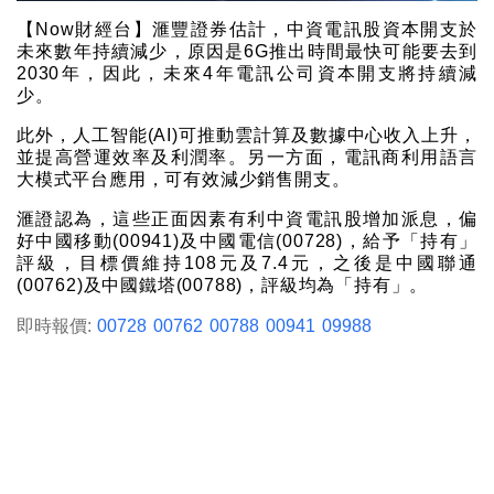
【Now財經台】滙豐證券估計，中資電訊股資本開支於
未來數年持續減少，原因是6G推出時間最快可能要去到
2030年，因此，未來4年電訊公司資本開支將持續減
少。
此外，人工智能(AI)可推動雲計算及數據中心收入上升，
並提高營運效率及利潤率。另一方面，電訊商利用語言
大模式平台應用，可有效減少銷售開支。
滙證認為，這些正面因素有利中資電訊股增加派息，偏
好中國移動(00941)及中國電信(00728)，給予「持有」
評級，目標價維持108元及7.4元，之後是中國聯通
(00762)及中國鐵塔(00788)，評級均為「持有」。
即時報價:
00728
00762
00788
00941
09988