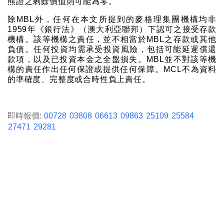
熊證之剩餘價值則可能為零。
除MBL外，任何在本文所提到的麥格理集團機構均非
1959年《銀行法》（澳大利亞聯邦）下認可之接受存款
機構。該等機構之責任，並不相當於MBL之存款或其他
負債。任何投資均需承受投資風險，包括可能延遲償還
款項，以及已投資本金之全盤損失。MBL並不對該等機
構的責任作出任何保證或提供任何保障。MCL不為資料
的準確度、完整度或合時性負上責任。
即時報價:
00728
03808
06613
09863
25109
25584
27471
29281