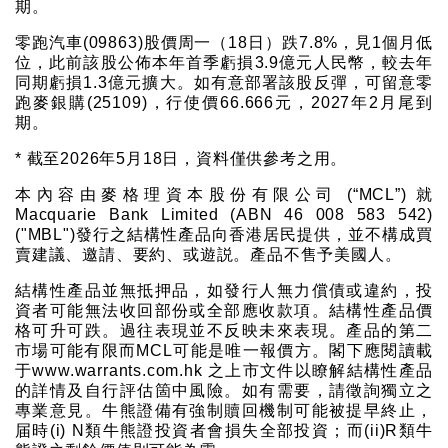
期。
零跑汽車(09863)股價周一（18日）跌7.8%，見1個月低
位，此前該股公佈本年首季虧損3.9億元人民幣，較去年
同期虧損1.3億元擴大。如有意部署該股反彈，可留意零
跑麥銀購(25109)，行使價66.666元，2027年2月尾到
期。
* 截至2026年5月18日，資料僅供參考之用。
本內容由麥格理資本股份有限公司 (“MCL”) 就
Macquarie Bank Limited (ABN 46 008 583 542)
("MBL")發行之結構性產品向香港居民提供，並不構成買
賣建議、邀請、要約、或遊説。產品不售予美國人。
結構性產品並無抵押品，如發行人無力償債或違約，投
資者可能無法收回部份或全部應收款項。結構性產品價
格可升可跌。過往表現並不反映未來表現。產品的第二
市場可能有限而MCL可能是唯一報價方。閣下應閱讀載
于www.warrants.com.hk 之上市文件以瞭解結構性產品
的詳情及自行評估箇中風險。如有需要，請徵詢獨立之
專業意見。牛熊證備有強制贖回機制可能被提早終止，
届時(i) N類牛熊證投資者會損失全部投資；而(ii)R類牛