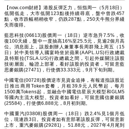
【now.com財經】港股反彈乏力，恒指周一（5月18日）
低開低走，大市低開123點後持續尋底，盤中曾跌457
點，收市跌幅稍稍收窄，仍跌287點，250天牛熊分界綫
失而復得。
藍思科技(06613)股價周一（18日）逆市急升7.5%，收
復100天綫，盤中一度抽高16%至25.5元，見逾2個月高
位。消息面上，該股創辦人兼董事長周群飛上周五（15
日）於中美領導人國宴時坐於蘋果(AAPL.US)行政總裁
及特斯拉(TSLA.US)行政總裁之間，引起外媒關注該股
技術層面。輪證上部署，看好該股的投資者，可留意藍
思麥銀購(27471)，行使價33.333元，9月下旬到期。
中國電信(00728)股價逆市見資金追捧，有報道指該股近
日推出商用Token套餐，月租39.9元人民幣起，每月
1500萬Tokens起，並融合中國電信星辰大模型和GLM5
等國內主流大模型。投資者如看好，可留意國信麥銀購
(25584)，行使價6.888元，8月初到期。
中國重汽(03808)股價周一（18日）跌2.4%見1個月低
位，現連跌3日。投資者如有意部署該股反彈，可留意新
上市，重汽麥銀購(29281)， 51.88元，2027年4月尾到