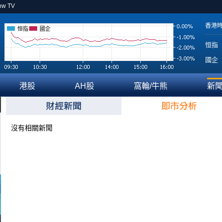
ow TV
香港
恒指
國企
恒指
國企
港股
AH股
窩輪/牛熊
新
沒有相關新聞