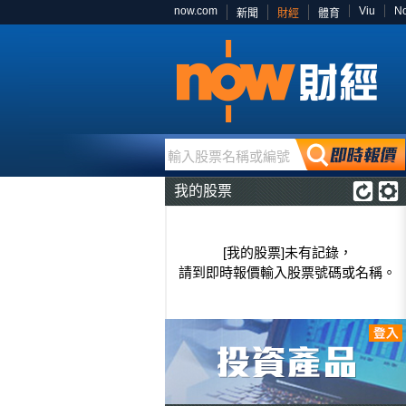
now.com
Viu
N
新聞
財經
體育
輸入股票名稱或編號
我的股票
[我的股票]未有記錄，
請到即時報價輸入股票號碼或名稱。