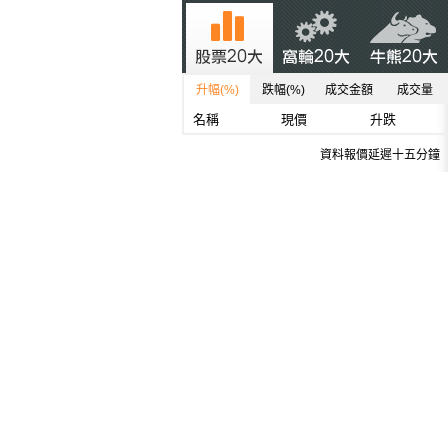
升幅(%)
跌幅(%)
成交金額
成交量
名稱
現價
升跌
資料報價延遲十五分鐘