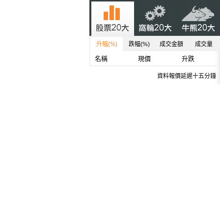
升幅(%)
跌幅(%)
成交金額
成交量
名稱
現價
升跌
資料報價延遲十五分鐘