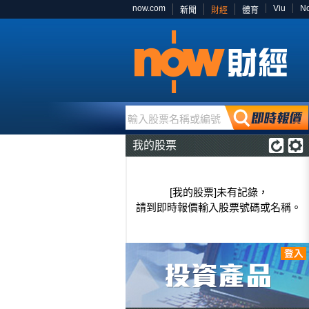
now.com
Viu
N
新聞
財經
體育
輸入股票名稱或編號
我的股票
[我的股票]未有記錄，
請到即時報價輸入股票號碼或名稱。