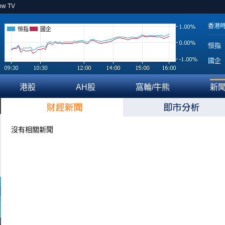
ow TV
香港
恒指
國企
恒指
國企
港股
AH股
窩輪/牛熊
新
沒有相關新聞