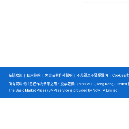
私隱政策
|
使用條款
|
免責及著作權聲明
|
不歧視及不騷擾聲明
|
Cookies
所有資料或訊息僅作為參考之用。股票報價由 N2N-AFE (Hong Kong) Limited
The Basic Market Prices (BMP) service is provided by Now TV Limited