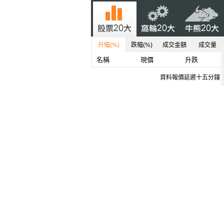
升幅(%)
跌幅(%)
成交金額
成交量
名稱
現價
升跌
資料報價延遲十五分鐘