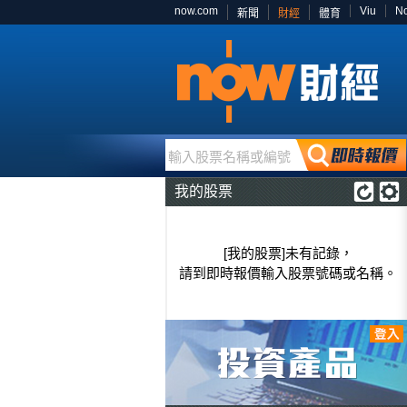
now.com
Viu
N
新聞
財經
體育
輸入股票名稱或編號
我的股票
[我的股票]未有記錄，
請到即時報價輸入股票號碼或名稱。