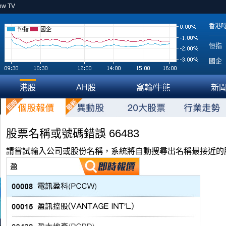
ow TV
香港
恒指
國企
恒指
國企
港股
AH股
窩輪/牛熊
新
股票名稱或號碼錯誤 66483
請嘗試輸入公司或股份名稱，系統將自動搜尋出名稱最接近的