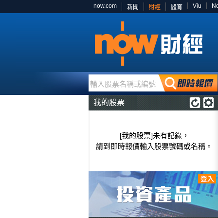
now.com
Viu
N
新聞
財經
體育
輸入股票名稱或編號
我的股票
[我的股票]未有記錄，
請到即時報價輸入股票號碼或名稱。