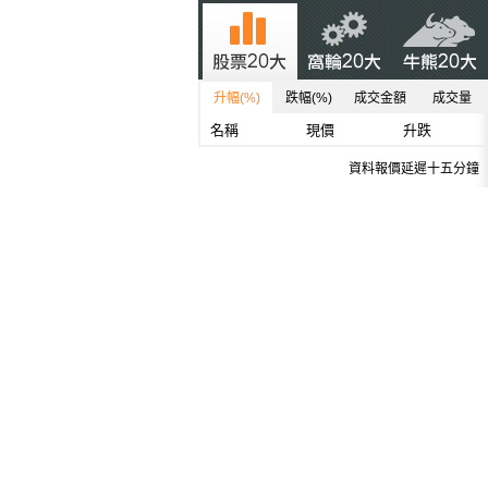
升幅(%)
跌幅(%)
成交金額
成交量
名稱
現價
升跌
資料報價延遲十五分鐘