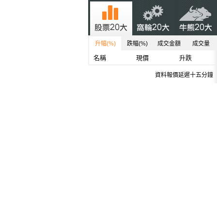
升幅(%)
跌幅(%)
成交金額
成交量
名稱
現價
升跌
資料報價延遲十五分鐘