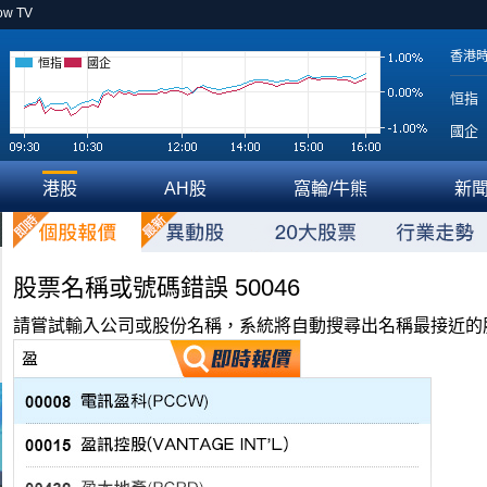
ow TV
香港
恒指
國企
恒指
國企
港股
AH股
窩輪/牛熊
新
股票名稱或號碼錯誤 50046
請嘗試輸入公司或股份名稱，系統將自動搜尋出名稱最接近的