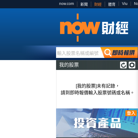
now.com
Viu
N
新聞
財經
體育
輸入股票名稱或編號
我的股票
[我的股票]未有記錄，
請到即時報價輸入股票號碼或名稱。