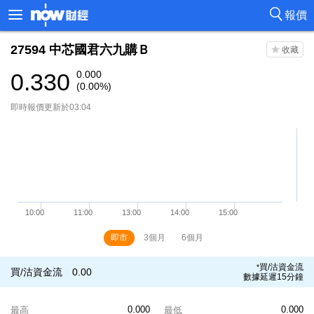
報價
27594
中芯國君六九購Ｂ
0.330
0.000
(0.00%)
即時報價更新於03:04
即市
3個月
6個月
買/沽資金流
*
買/沽資金流
0.00
數據延遲15分鐘
0.000
0.000
最高
最低