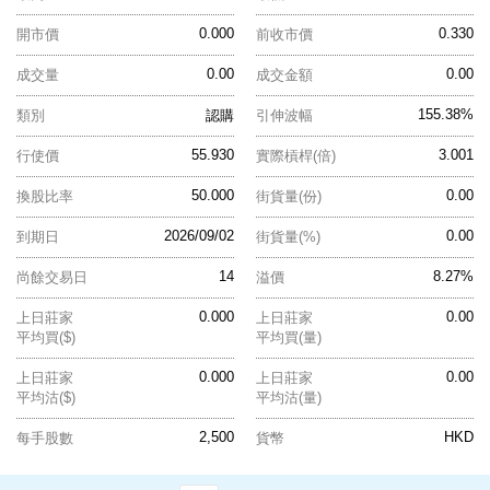
0.000
0.330
開市價
前收市價
0.00
0.00
成交量
成交金額
155.38%
類別
認購
引伸波幅
55.930
3.001
行使價
實際槓桿(倍)
50.000
0.00
換股比率
街貨量(份)
2026/09/02
0.00
到期日
街貨量(%)
14
8.27%
尚餘交易日
溢價
0.000
0.00
上日莊家
上日莊家
平均買($)
平均買(量)
0.000
0.00
上日莊家
上日莊家
平均沽($)
平均沽(量)
2,500
HKD
每手股數
貨幣