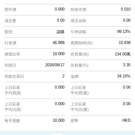
0.000
0.010
開市價
前收市價
0.00
0.00
成交量
成交金額
99.13%
類別
認購
引伸波幅
46.888
15.838
行使價
實際槓桿(倍)
10.000
換股比率
街貨量(份)
134.00萬
2026/08/17
3.35
到期日
街貨量(%)
2
34.10%
尚餘交易日
溢價
0.000
0.00
上日莊家
上日莊家
平均買($)
平均買(量)
0.000
0.00
上日莊家
上日莊家
平均沽($)
平均沽(量)
10,000
HKD
每手股數
貨幣