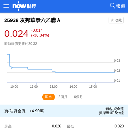
報價
25938
友邦華泰六乙購Ａ
0.024
-0.014
(-36.84%)
即時報價更新於20:32
即市
3個月
6個月
買/沽資金流
*
買/沽資金流
+4.90萬
數據延遲15分鐘
0.026
0.020
最高
最低