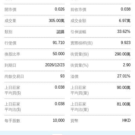
0.026
0.038
開市價
前收市價
成交量
305.00萬
成交金額
6.97萬
33.62%
類別
認購
引伸波幅
91.710
9.923
行使價
實際槓桿(倍)
50.000
換股比率
街貨量(份)
290.00萬
2026/12/23
2.90
到期日
街貨量(%)
93
27.01%
尚餘交易日
溢價
0.038
上日莊家
上日莊家
90.00萬
平均買($)
平均買(量)
0.038
上日莊家
上日莊家
81.00萬
平均沽($)
平均沽(量)
10,000
HKD
每手股數
貨幣