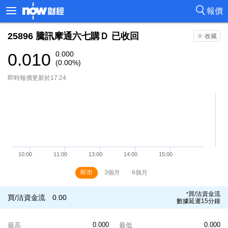
報價
25896
騰訊摩通六七購Ｄ
已收回
0.010
0.000
(0.00%)
即時報價更新於17:24
即市
3個月
6個月
買/沽資金流
*
買/沽資金流
0.00
數據延遲15分鐘
0.000
0.000
最高
最低