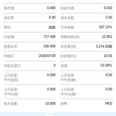
0.000
0.010
開市價
前收市價
0.00
0.00
成交量
成交金額
187.12%
類別
認購
引伸波幅
727.490
12.851
行使價
實際槓桿(倍)
100.000
換股比率
街貨量(份)
3,274.00萬
2026/07/29
10.91
到期日
街貨量(%)
0
53.30%
尚餘交易日
溢價
0.000
0.00
上日莊家
上日莊家
平均買($)
平均買(量)
0.000
0.00
上日莊家
上日莊家
平均沽($)
平均沽(量)
10,000
HKD
每手股數
貨幣