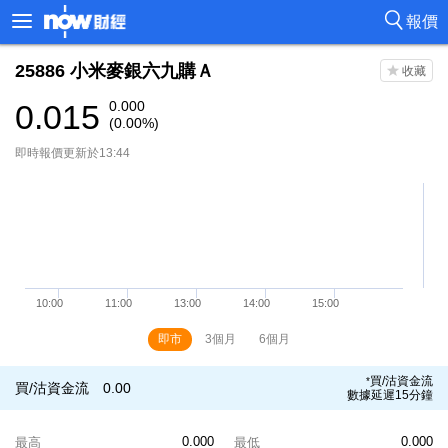
報價
25886
小米麥銀六九購Ａ
0.015
0.000
(0.00%)
即時報價更新於13:44
即市
3個月
6個月
買/沽資金流
*
買/沽資金流
0.00
數據延遲15分鐘
0.000
0.000
最高
最低