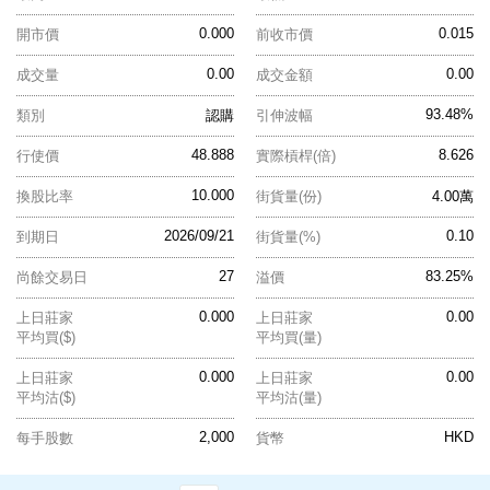
0.000
0.015
開市價
前收市價
0.00
0.00
成交量
成交金額
93.48%
類別
認購
引伸波幅
48.888
8.626
行使價
實際槓桿(倍)
10.000
換股比率
街貨量(份)
4.00萬
2026/09/21
0.10
到期日
街貨量(%)
27
83.25%
尚餘交易日
溢價
0.000
0.00
上日莊家
上日莊家
平均買($)
平均買(量)
0.000
0.00
上日莊家
上日莊家
平均沽($)
平均沽(量)
2,000
HKD
每手股數
貨幣