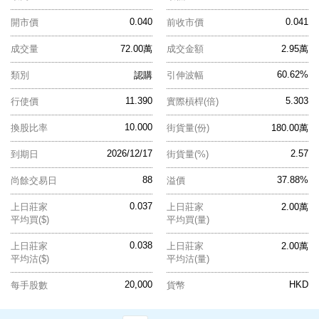
0.040
0.041
開市價
前收市價
成交量
72.00萬
成交金額
2.95萬
60.62%
類別
認購
引伸波幅
11.390
5.303
行使價
實際槓桿(倍)
10.000
換股比率
街貨量(份)
180.00萬
2026/12/17
2.57
到期日
街貨量(%)
88
37.88%
尚餘交易日
溢價
0.037
上日莊家
上日莊家
2.00萬
平均買($)
平均買(量)
0.038
上日莊家
上日莊家
2.00萬
平均沽($)
平均沽(量)
20,000
HKD
每手股數
貨幣