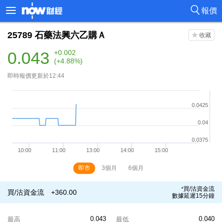
報價
25789
石藥法興六乙購Ａ
0.043
+0.002
(+4.88%)
即時報價更新於12:44
即市
3個月
6個月
買/沽資金流
*
買/沽資金流
+360.00
數據延遲15分鐘
0.043
0.040
最高
最低