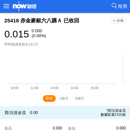
報價
25418
赤金麥銀六八購Ａ
已收回
0.015
0.000
(0.00%)
即時報價更新於18:23
即市
3個月
6個月
買/沽資金流
*
買/沽資金流
0.00
數據延遲15分鐘
0.000
0.000
最高
最低