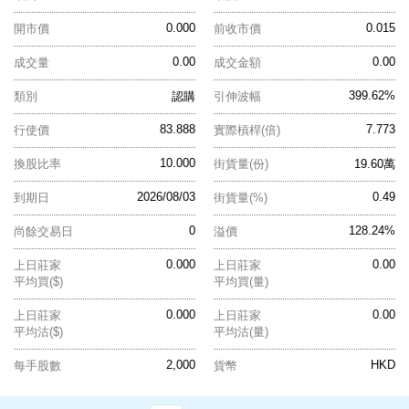
0.000
0.015
開市價
前收市價
0.00
0.00
成交量
成交金額
399.62%
類別
認購
引伸波幅
83.888
7.773
行使價
實際槓桿(倍)
10.000
換股比率
街貨量(份)
19.60萬
2026/08/03
0.49
到期日
街貨量(%)
0
128.24%
尚餘交易日
溢價
0.000
0.00
上日莊家
上日莊家
平均買($)
平均買(量)
0.000
0.00
上日莊家
上日莊家
平均沽($)
平均沽(量)
2,000
HKD
每手股數
貨幣