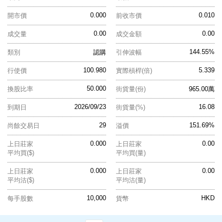
0.000
0.010
開市價
前收市價
0.00
0.00
成交量
成交金額
144.55%
類別
認購
引伸波幅
100.980
5.339
行使價
實際槓桿(倍)
50.000
換股比率
街貨量(份)
965.00萬
2026/09/23
16.08
到期日
街貨量(%)
29
151.69%
尚餘交易日
溢價
0.000
0.00
上日莊家
上日莊家
平均買($)
平均買(量)
0.000
0.00
上日莊家
上日莊家
平均沽($)
平均沽(量)
10,000
HKD
每手股數
貨幣