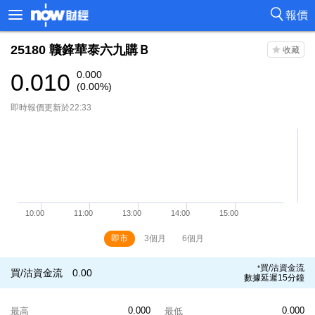
報價
25180
贛鋒華泰六九購Ｂ
0.010
0.000
(0.00%)
即時報價更新於22:33
即市
3個月
6個月
買/沽資金流
*
買/沽資金流
0.00
數據延遲15分鐘
0.000
0.000
最高
最低