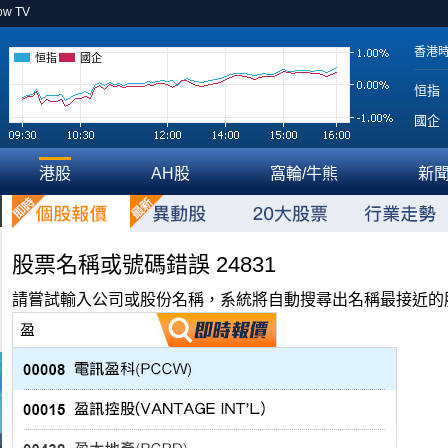
ow TV
香港
恒指
國企
恒指
國企
港股
AH股
窩輪/牛熊
新
股票名稱或號碼錯誤 24831
請嘗試輸入公司或股份名稱，系統將自動搜尋出名稱最接近的