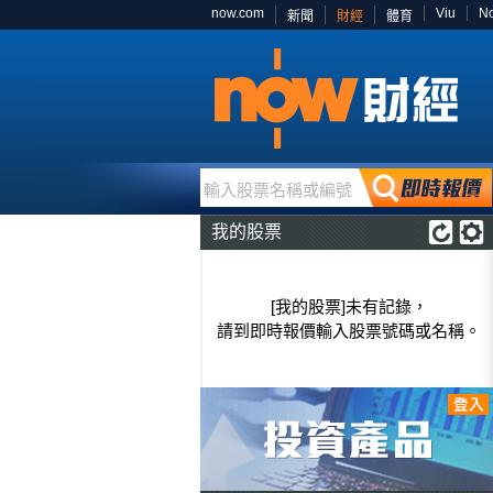
now.com
Viu
N
新聞
財經
體育
輸入股票名稱或編號
我的股票
[我的股票]未有記錄，
請到即時報價輸入股票號碼或名稱。