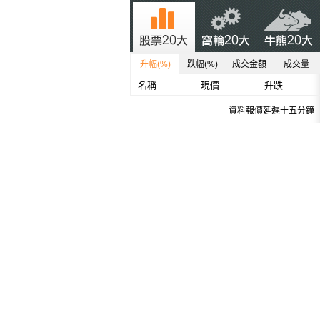
升幅(%)
跌幅(%)
成交金額
成交量
名稱
現價
升跌
資料報價延遲十五分鐘