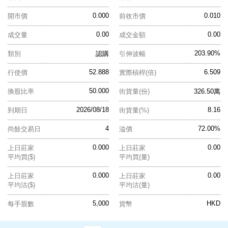
0.000
0.010
開市價
前收市價
0.00
0.00
成交量
成交金額
203.90%
類別
認購
引伸波幅
52.888
6.509
行使價
實際槓桿(倍)
50.000
換股比率
街貨量(份)
326.50萬
2026/08/18
8.16
到期日
街貨量(%)
4
72.00%
尚餘交易日
溢價
0.000
0.00
上日莊家
上日莊家
平均買($)
平均買(量)
0.000
0.00
上日莊家
上日莊家
平均沽($)
平均沽(量)
5,000
HKD
每手股數
貨幣