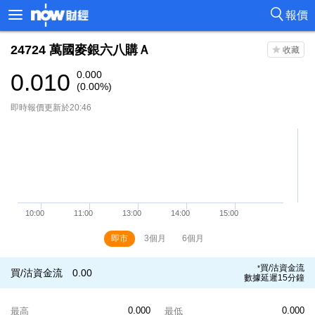
報價
24724
萬國麥銀六八購Ａ
0.010
0.000
(0.00%)
即時報價更新於20:46
即市
3個月
6個月
買/沽資金流
*
買/沽資金流
0.00
數據延遲15分鐘
0.000
0.000
最高
最低