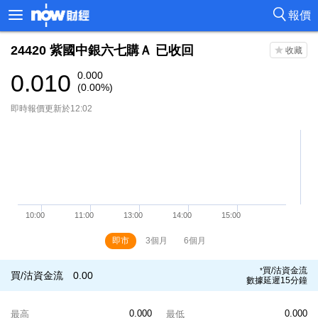
報價
24420
紫國中銀六七購Ａ
已收回
0.010
0.000
(0.00%)
即時報價更新於12:02
即市
3個月
6個月
買/沽資金流
*
買/沽資金流
0.00
數據延遲15分鐘
0.000
0.000
最高
最低