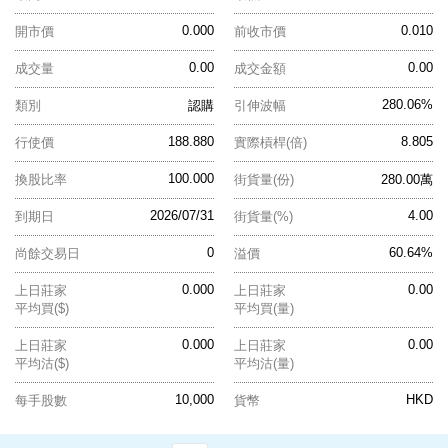
0.000
0.010
開市價
前收市價
0.00
0.00
成交量
成交金額
280.06%
類別
認購
引伸波幅
188.880
8.805
行使價
實際槓桿(倍)
100.000
換股比率
街貨量(份)
280.00萬
2026/07/31
4.00
到期日
街貨量(%)
0
60.64%
尚餘交易日
溢價
0.000
0.00
上日莊家
上日莊家
平均買($)
平均買(量)
0.000
0.00
上日莊家
上日莊家
平均沽($)
平均沽(量)
10,000
HKD
每手股數
貨幣