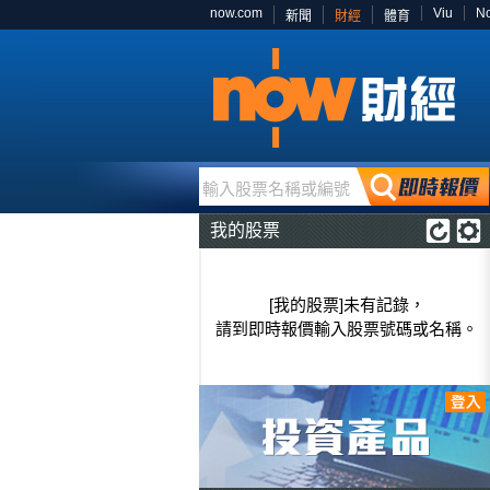
now.com
Viu
N
新聞
財經
體育
輸入股票名稱或編號
我的股票
[我的股票]未有記錄，
請到即時報價輸入股票號碼或名稱。