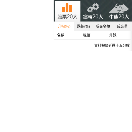
升幅(%)
跌幅(%)
成交金額
成交量
名稱
現價
升跌
資料報價延遲十五分鐘