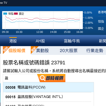
ow TV
香港
恒指
國企
恒指
國企
港股
AH股
窩輪/牛熊
新
股票名稱或號碼錯誤 23791
請嘗試輸入公司或股份名稱，系統將自動搜尋出名稱最接近的