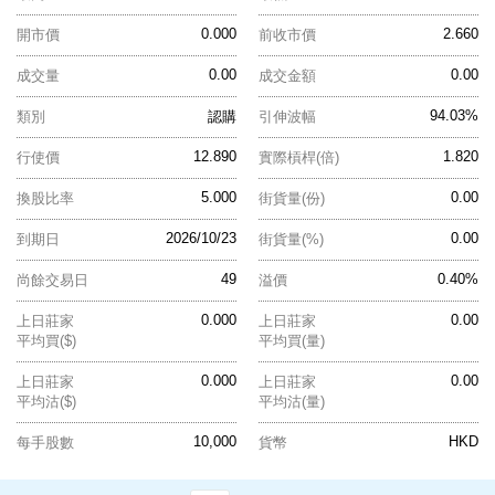
0.000
2.660
開市價
前收市價
0.00
0.00
成交量
成交金額
94.03%
類別
認購
引伸波幅
12.890
1.820
行使價
實際槓桿(倍)
5.000
0.00
換股比率
街貨量(份)
2026/10/23
0.00
到期日
街貨量(%)
49
0.40%
尚餘交易日
溢價
0.000
0.00
上日莊家
上日莊家
平均買($)
平均買(量)
0.000
0.00
上日莊家
上日莊家
平均沽($)
平均沽(量)
10,000
HKD
每手股數
貨幣