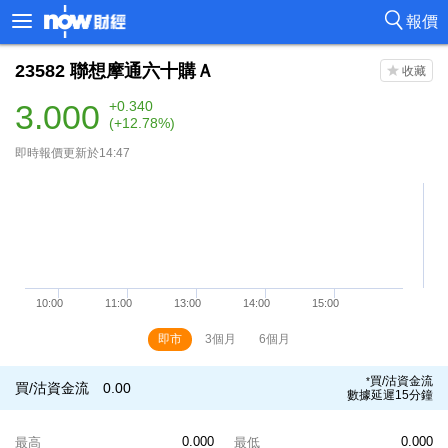
報價
23582
聯想摩通六十購Ａ
3.000
+0.340
(+12.78%)
即時報價更新於14:47
即市
3個月
6個月
買/沽資金流
*
買/沽資金流
0.00
數據延遲15分鐘
0.000
0.000
最高
最低