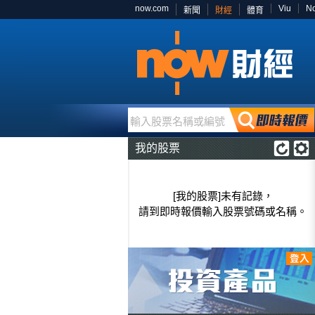
now.com
Viu
N
新聞
財經
體育
輸入股票名稱或編號
我的股票
[我的股票]未有記錄，
請到即時報價輸入股票號碼或名稱。