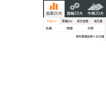
升幅(%)
跌幅(%)
成交金額
成交量
名稱
現價
升跌
資料報價延遲十五分鐘