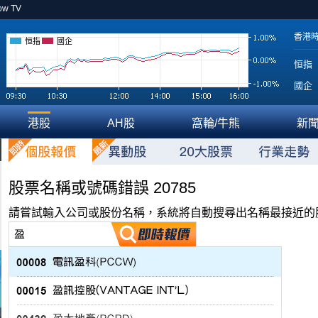
ow TV
香港
恒指
國企
恒指
國企
港股
AH股
窩輪/牛熊
新
股票名稱或號碼錯誤 20785
請嘗試輸入公司或股份名稱，系統將自動搜尋出名稱最接近的